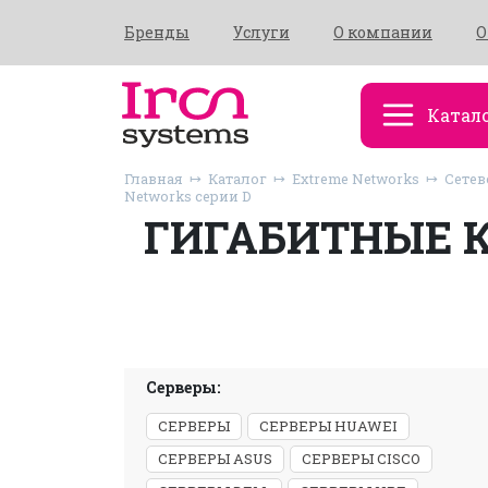
Бренды
Услуги
О компании
О
Катал
Главная
Каталог
Extreme Networks
Сетев
Networks серии D
ГИГАБИТНЫЕ 
Серверы:
СЕРВЕРЫ
СЕРВЕРЫ HUAWEI
СЕРВЕРЫ ASUS
СЕРВЕРЫ CISCO