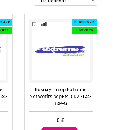
личии
В наличии
инка
Новинка
e
Коммутатор Extreme
24-
Networks серии D D2G124-
12P-G
0
₽