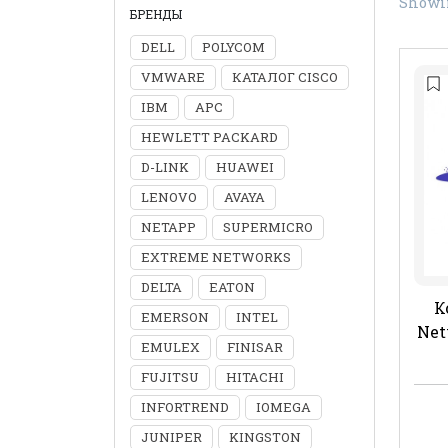
Showin
БРЕНДЫ
DELL
POLYCOM
VMWARE
КАТАЛОГ CISCO
IBM
APC
HEWLETT PACKARD
D-LINK
HUAWEI
LENOVO
AVAYA
NETAPP
SUPERMICRO
EXTREME NETWORKS
DELTA
EATON
К
EMERSON
INTEL
Net
EMULEX
FINISAR
FUJITSU
HITACHI
INFORTREND
IOMEGA
JUNIPER
KINGSTON