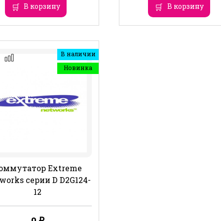
В корзину
В корзину
В наличии
Новинка
оммутатор Extreme
works серии D D2G124-
12
0
₽