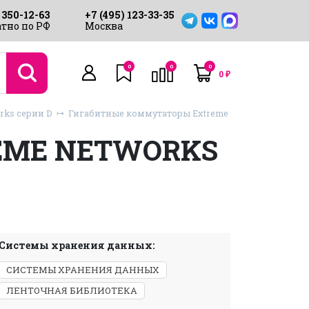
 350-12-63
+7 (495) 123-33-35
тно по РФ
Москва
0
0
0
0
₽
rks серии D
Гигабитные коммутаторы Extreme
EME NETWORKS
Системы хранения данных:
СИСТЕМЫ ХРАНЕНИЯ ДАННЫХ
ЛЕНТОЧНАЯ БИБЛИОТЕКА