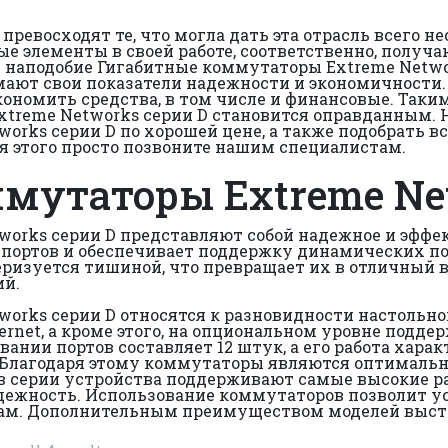
евосходят те, что могла дать эта отрасль всего нес
ые элементы в своей работе, соответственно, полу
ах наподобие Гигабитные коммутаторы Extreme Netw
мают свои показатели надежности и экономичности
кономить средства, в том числе и финансовые. Таки
treme Networks серии D становится оправданным. 
rks серии D по хорошей цене, а также подобрать в
я этого просто позвоните нашим специалистам.
мутаторы Extreme Ne
orks серии D представляют собой надежное и эффек
 портов и обеспечивает поддержку динамических пол
теризуется тишиной, что превращает их в отличный 
ий.
orks серии D относятся к разновидности настольно
hernet, а кроме этого, на опциональном уровне под
ании портов составляет 12 штук, а его работа хара
Благодаря этому коммутаторы являются оптимальн
 серии устройства поддерживают самые высокие ра
дежность. Использование коммутаторов позволит у
там. Дополнительным преимуществом моделей выст