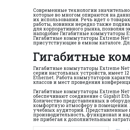
Современные технологии значительно пр
которые во многом опираются на данн
их использовании. Речь идет о товар
работы, новинки нередко также подни
для корпоративного рынка, позволяя э
наподобие Гигабитные коммутаторы Ex
Гигабитные коммутаторы Extreme Netwo
присутствующие в емком каталоге. Дл
Гигабитные ком
Гигабитные коммутаторы Extreme Netw
серии настольных устройств, имеет 12
Ethernet. Работа коммутаторов харак
классов и мест проведения конференц
Гигабитные коммутаторы Extreme Netw
обеспечивают соединение с Gigabit Et
Количество представленных в оборудов
комфортную атмосферу в помещении. 
учебных аудиторий. Представленные в
производительность, функционал и на
не прибегая к дополнительным затра