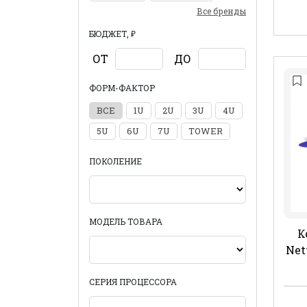
Все бренды
БЮДЖЕТ, ₽
ОТ
ДО
ФОРМ-ФАКТОР
ВСЕ
1U
2U
3U
4U
5U
6U
7U
TOWER
ПОКОЛЕНИЕ
МОДЕЛЬ ТОВАРА
К
Net
СЕРИЯ ПРОЦЕССОРА