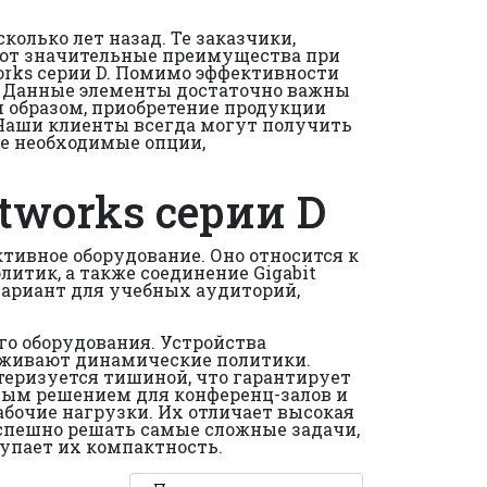
колько лет назад. Те заказчики,
чают значительные преимущества при
orks серии D. Помимо эффективности
. Данные элементы достаточно важны
м образом, приобретение продукции
Наши клиенты всегда могут получить
се необходимые опции,
tworks серии D
тивное оборудование. Оно относится к
итик, а также соединение Gigabit
вариант для учебных аудиторий,
го оборудования. Устройства
держивают динамические политики.
ктеризуется тишиной, что гарантирует
ым решением для конференц-залов и
бочие нагрузки. Их отличает высокая
спешно решать самые сложные задачи,
упает их компактность.