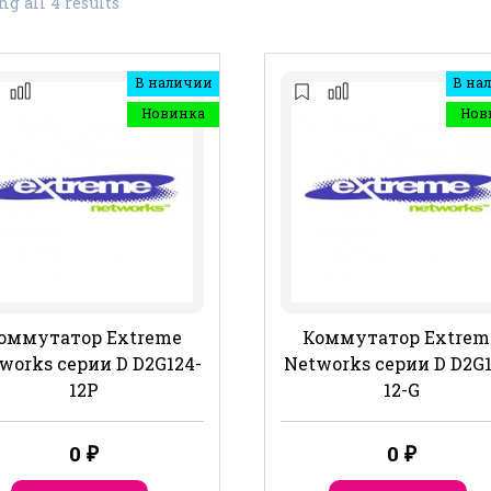
g all 4 results
В наличии
В на
Новинка
Нов
оммутатор Extreme
Коммутатор Extrem
works серии D D2G124-
Networks серии D D2G1
12P
12-G
0
₽
0
₽