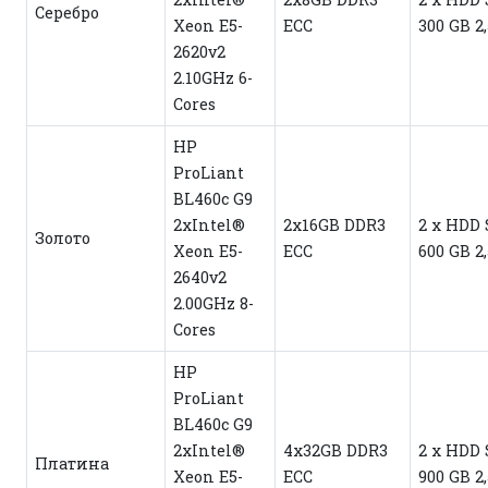
Серебро
Xeon E5-
ECC
300 GB 2
2620v2
2.10GHz 6-
Cores
HP
ProLiant
BL460c G9
2xIntel®
2x16GB DDR3
2 x HDD
Золото
Xeon E5-
ECC
600 GB 2
2640v2
2.00GHz 8-
Cores
HP
ProLiant
BL460c G9
2xIntel®
4x32GB DDR3
2 x HDD
Платина
Xeon E5-
ECC
900 GB 2,