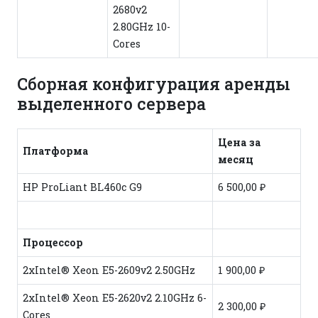
2680v2
2.80GHz 10-
Cores
Сборная конфигурация аренды
выделенного сервера
Цена за
Платформа
месяц
HP ProLiant BL460c G9
6 500,00 ₽
Процессор
2xIntel® Xeon E5-2609v2 2.50GHz
1 900,00 ₽
2xIntel® Xeon E5-2620v2 2.10GHz 6-
2 300,00 ₽
Cores