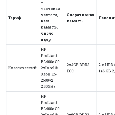
–
тактовая
частота,
Оперативная
Тариф
Накопи
кэш-
память
память,
число
ядер
HP
ProLiant
BL460c G9
2x4GB DDR3
2 x HDD
Классический
2xIntel®
ECC
146 GB 2
Xeon E5-
2609v2
2.50GHz
HP
ProLiant
BL460c G9
2xIntel®
2x8GB DDR3
2 x HDD