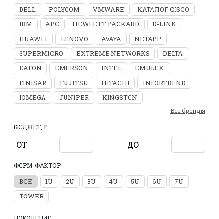
DELL
POLYCOM
VMWARE
КАТАЛОГ CISCO
IBM
APC
HEWLETT PACKARD
D-LINK
HUAWEI
LENOVO
AVAYA
NETAPP
SUPERMICRO
EXTREME NETWORKS
DELTA
EATON
EMERSON
INTEL
EMULEX
FINISAR
FUJITSU
HITACHI
INFORTREND
IOMEGA
JUNIPER
KINGSTON
Все бренды
БЮДЖЕТ, ₽
ОТ
ДО
ФОРМ-ФАКТОР
ВСЕ
1U
2U
3U
4U
5U
6U
7U
TOWER
ПОКОЛЕНИЕ