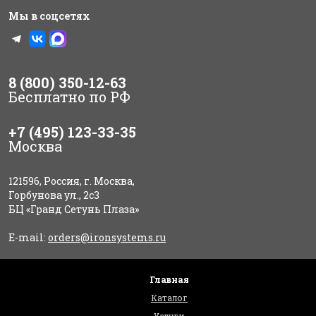
Мы в соцсетях
8 (800) 350-12-63
Бесплатно по РФ
+7 (495) 123-33-35
Москва
121596, Россия, г. Москва,
Горбунова ул., 2с3
БЦ «Гранд Сетунь Плаза»
E-mail:
orders@ironsystems.ru
Главная
Каталог
Услуги