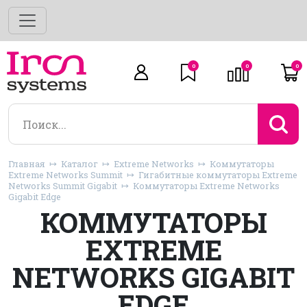
0
0
0
Главная
Каталог
Extreme Networks
Коммутаторы
Extreme Networks Summit
Гигабитные коммутаторы Extreme
Networks Summit Gigabit
Коммутаторы Extreme Networks
Gigabit Edge
КОММУТАТОРЫ
EXTREME
NETWORKS GIGABIT
EDGE