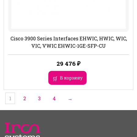
Cisco 3900 Series Interfaces EHWIC, HWIC, WIC,
VIC, VWIC EHWIC-1GE-SFP-CU
29 476
₽
В корзину
1
2
3
4
→