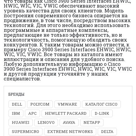
что товары как Cisco 3900 Series Interfaces EHWIC,
HWIC, WIC, VIC, VWIC обеспечивают высокий
уровень качества для своих клиентов. Модель
построения современного бизнеса опирается на
продвижение, в том числе, посредством высоких
технологий. Для этого необходимо использовать
программные и аппаратные комплексы,
предлагающие не только эффективность, но и
технологичность, помогающую обходить своих
конкурентов. К таким товарам можно отнести, к
примеру Cisco 3900 Series Interfaces EHWIC, HWIC,
WIC, VIC, VWIC. Все товары из каталога имеют
иллюстрации и описания для удобного поиска.
Любую дополнительную информацию о Cisco
3900 Series Interfaces EHWIC, HWIC, WIC, VIC, VWIC
и другой продукции уточняйте у наших
специалистов.
БРЕНДЫ
DELL
POLYCOM
VMWARE
КАТАЛОГ CISCO
IBM
APC
HEWLETT PACKARD
D-LINK
HUAWEI
LENOVO
AVAYA
NETAPP
SUPERMICRO
EXTREME NETWORKS
DELTA