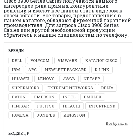
Cisco 3900 Series Cables получаются намного
интереснее ряда прямых конкурентных
решений и имеют все шансы стать лидером в
своей области. Все товары, представленные в
нашем каталоге, обладают фирменной гарантией
производителя. Для запроса Cisco 3900 Series
Cables или другой необходимой продукции
обратитесь к нашим специалистам по телефону.
БРЕНДЫ
DELL
POLYCOM
VMWARE
КАТАЛОГ CISCO
IBM
APC
HEWLETT PACKARD
D-LINK
HUAWEI
LENOVO
AVAYA
NETAPP
SUPERMICRO
EXTREME NETWORKS
DELTA
EATON
EMERSON
INTEL
EMULEX
FINISAR
FUJITSU
HITACHI
INFORTREND
IOMEGA
JUNIPER
KINGSTON
Все бренды
БЮДЖЕТ, ₽