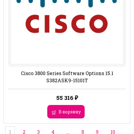
Cisco 3800 Series Software Options 15.1
S382ASK9-15101T
55 316
₽
В корзину
1
2
3
4
…
8
9
10