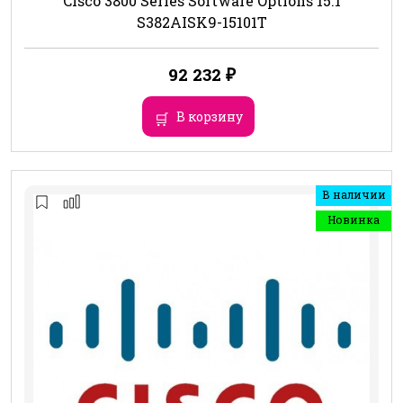
Cisco 3800 Series Software Options 15.1
S382AISK9-15101T
92 232
₽
В корзину
В наличии
Новинка