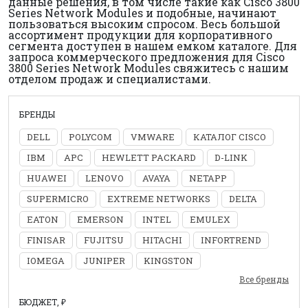
данные решения, в том числе такие как Cisco 3800
Series Network Modules и подобные, начинают
пользоваться высоким спросом. Весь большой
ассортимент продукции для корпоративного
сегмента доступен в нашем емком каталоге. Для
запроса коммерческого предложения для Cisco
3800 Series Network Modules свяжитесь с нашим
отделом продаж и специалистами.
БРЕНДЫ
DELL
POLYCOM
VMWARE
КАТАЛОГ CISCO
IBM
APC
HEWLETT PACKARD
D-LINK
HUAWEI
LENOVO
AVAYA
NETAPP
SUPERMICRO
EXTREME NETWORKS
DELTA
EATON
EMERSON
INTEL
EMULEX
FINISAR
FUJITSU
HITACHI
INFORTREND
IOMEGA
JUNIPER
KINGSTON
Все бренды
БЮДЖЕТ, ₽