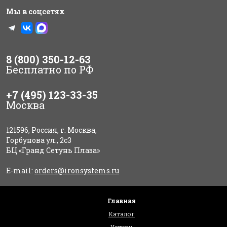
Мы в соцсетях
8 (800) 350-12-63
Бесплатно по РФ
+7 (495) 123-33-35
Москва
121596, Россия, г. Москва,
Горбунова ул., 2с3
БЦ «Гранд Сетунь Плаза»
E-mail:
orders@ironsystems.ru
Главная
Каталог
Услуги