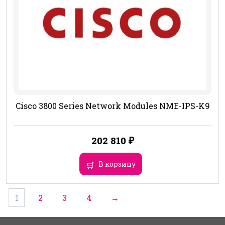
Cisco 3800 Series Network Modules NME-IPS-K9
202 810
₽
В корзину
1
2
3
4
→