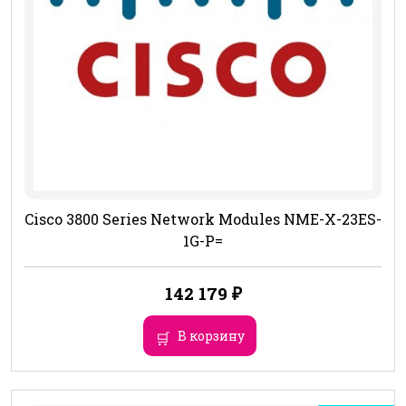
Cisco 3800 Series Network Modules NME-X-23ES-
1G-P=
142 179
₽
В корзину