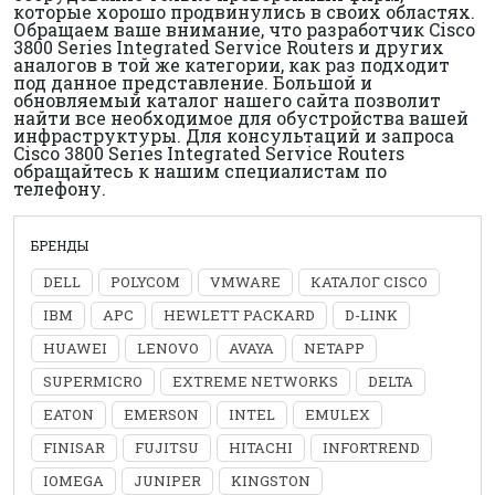
которые хорошо продвинулись в своих областях.
Обращаем ваше внимание, что разработчик Cisco
3800 Series Integrated Service Routers и других
аналогов в той же категории, как раз подходит
под данное представление. Большой и
обновляемый каталог нашего сайта позволит
найти все необходимое для обустройства вашей
инфраструктуры. Для консультаций и запроса
Cisco 3800 Series Integrated Service Routers
обращайтесь к нашим специалистам по
телефону.
БРЕНДЫ
DELL
POLYCOM
VMWARE
КАТАЛОГ CISCO
IBM
APC
HEWLETT PACKARD
D-LINK
HUAWEI
LENOVO
AVAYA
NETAPP
SUPERMICRO
EXTREME NETWORKS
DELTA
EATON
EMERSON
INTEL
EMULEX
FINISAR
FUJITSU
HITACHI
INFORTREND
IOMEGA
JUNIPER
KINGSTON