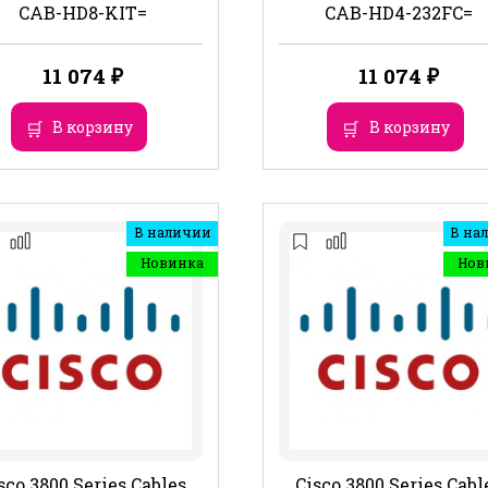
CAB-HD8-KIT=
CAB-HD4-232FC=
11 074
₽
11 074
₽
В корзину
В корзину
В наличии
В на
Новинка
Нов
sco 3800 Series Cables
Cisco 3800 Series Cabl