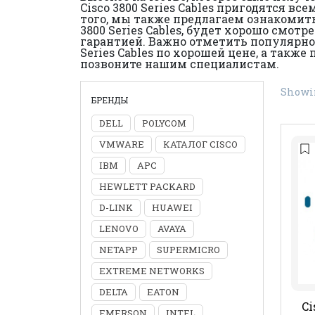
Cisco 3800 Series Cables пригодятся 
того, мы также предлагаем ознакомить
3800 Series Cables, будет хорошо смо
гарантией. Важно отметить популярно
Series Cables по хорошей цене, а такж
позвоните нашим специалистам.
Showin
БРЕНДЫ
DELL
POLYCOM
VMWARE
КАТАЛОГ CISCO
IBM
APC
HEWLETT PACKARD
D-LINK
HUAWEI
LENOVO
AVAYA
NETAPP
SUPERMICRO
EXTREME NETWORKS
DELTA
EATON
Ci
EMERSON
INTEL