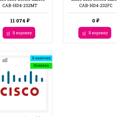
CAB-HD4-232MT
CAB-HD4-232FC
11 074
₽
0
₽
В корзину
В корзину
В наличии
Новинка