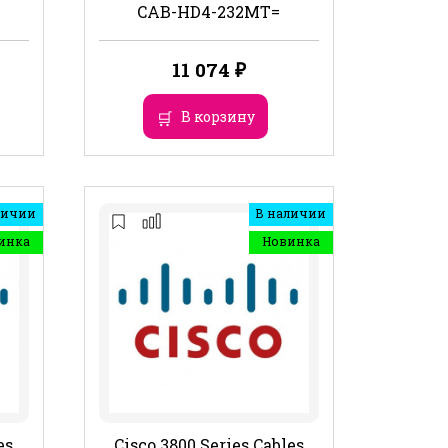
CAB-HD4-232MT=
11 074
₽
В корзину
личии
В наличии
инка
Новинка
es
Cisco 3800 Series Cables