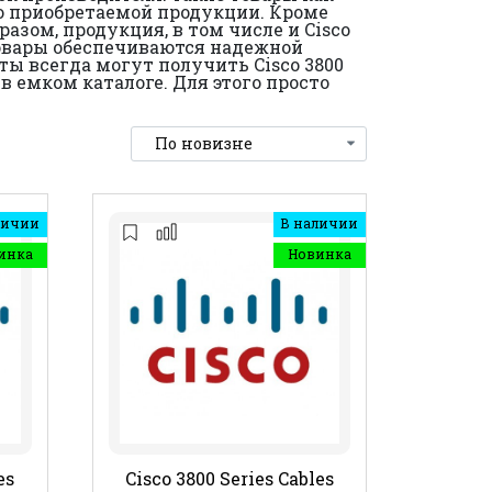
во приобретаемой продукции. Кроме
зом, продукция, в том числе и Cisco
 товары обеспечиваются надежной
ы всегда могут получить Cisco 3800
в емком каталоге. Для этого просто
личии
В наличии
инка
Новинка
es
Cisco 3800 Series Cables