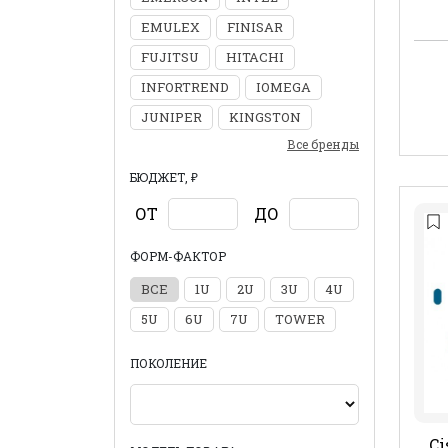
EMULEX
FINISAR
FUJITSU
HITACHI
INFORTREND
IOMEGA
JUNIPER
KINGSTON
Все бренды
БЮДЖЕТ, ₽
ОТ
ДО
ФОРМ-ФАКТОР
ВСЕ
1U
2U
3U
4U
5U
6U
7U
TOWER
ПОКОЛЕНИЕ
Ci