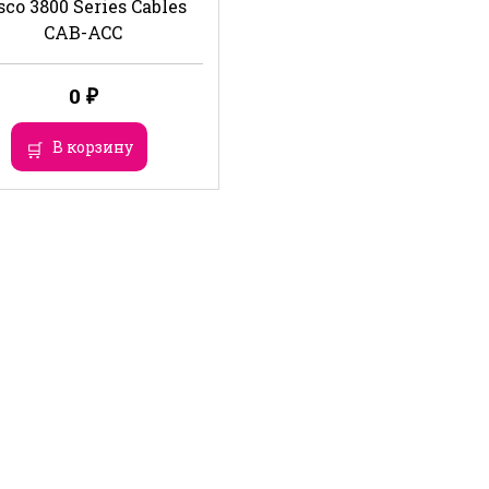
sco 3800 Series Cables
CAB-ACC
0
₽
В корзину