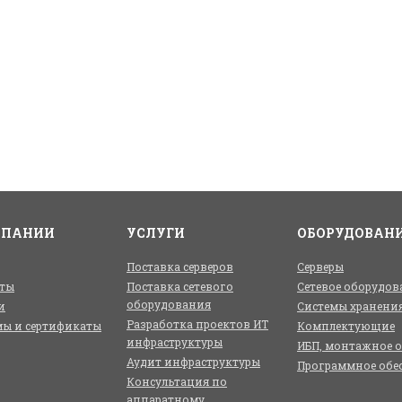
МПАНИИ
УСЛУГИ
ОБОРУДОВАН
Поставка серверов
Серверы
ты
Поставка сетевого
Сетевое оборудов
оборудования
и
Системы хранени
Разработка проектов ИТ
ы и сертификаты
Комплектующие
инфраструктуры
ИБП, монтажное 
Аудит инфраструктуры
Программное обе
Консультация по
аппаратному