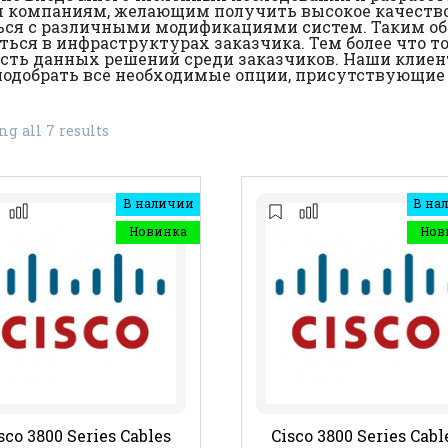
всем компаниям, желающим получить высокое качест
ся с различными модификациями систем. Таким обра
треться в инфраструктурах заказчика. Тем более что
сть данных решений среди заказчиков. Наши клиент
е подобрать все необходимые опции, присутствующие 
g all 7 results
В наличии
В на
Новинка
Нов
sco 3800 Series Cables
Cisco 3800 Series Cabl