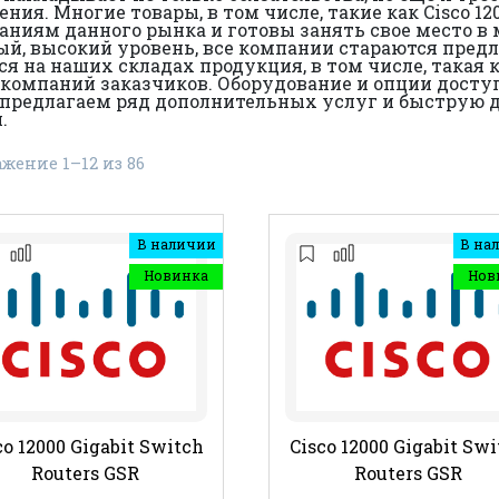
я. Многие товары, в том числе, такие как Cisco 1200
аниям данного рынка и готовы занять свое место в
ый, высокий уровень, все компании стараются пред
на наших складах продукция, в том числе, такая как 
го компаний заказчиков. Оборудование и опции дост
предлагаем ряд дополнительных услуг и быструю дос
.
жение 1–12 из 86
В наличии
В на
Новинка
Нов
co 12000 Gigabit Switch
Cisco 12000 Gigabit Sw
Routers GSR
Routers GSR