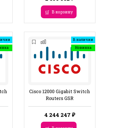
В корзину
личии
В наличии
инка
Новинка
itch
Cisco 12000 Gigabit Switch
Routers GSR
4 244 247
₽