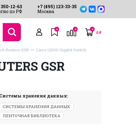
 350-12-63
+7 (495) 123-33-35
тно по РФ
Москва
0
0
0
0
₽
tch Routers GSR
Cisco 12000 Gigabit Switch
OUTERS GSR
Системы хранения данных:
СИСТЕМЫ ХРАНЕНИЯ ДАННЫХ
ЛЕНТОЧНАЯ БИБЛИОТЕКА