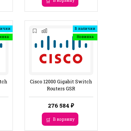
В корзину
личии
В наличии
инка
Новинка
itch
Cisco 12000 Gigabit Switch
Routers GSR
276 584
₽
В корзину