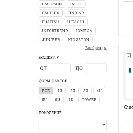
EMERSON
INTEL
EMULEX
FINISAR
FUJITSU
HITACHI
INFORTREND
IOMEGA
JUNIPER
KINGSTON
Все бренды
БЮДЖЕТ, ₽
ОТ
ДО
ФОРМ-ФАКТОР
ВСЕ
1U
2U
3U
4U
5U
6U
7U
TOWER
Cis
ПОКОЛЕНИЕ