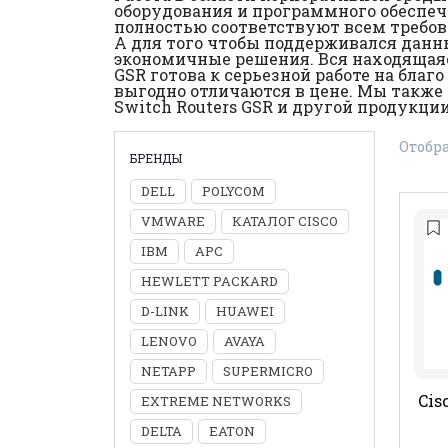
оборудования и программного обеспечени
полностью соответствуют всем требов
А для того чтобы поддерживался данн
экономичные решения. Вся находящаяся 
GSR готова к серьезной работе на бла
выгодно отличаются в цене. Мы также 
Switch Routers GSR и другой продукции
Отобра
БРЕНДЫ
DELL
POLYCOM
VMWARE
КАТАЛОГ CISCO
IBM
APC
HEWLETT PACKARD
D-LINK
HUAWEI
LENOVO
AVAYA
NETAPP
SUPERMICRO
Cis
EXTREME NETWORKS
DELTA
EATON