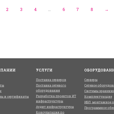
2
3
4
…
6
7
8
→
МПАНИИ
УСЛУГИ
ОБОРУДОВАН
Поставка серверов
Серверы
ты
Поставка сетевого
Сетевое оборудов
оборудования
и
Системы хранени
Разработка проектов ИТ
ы и сертификаты
Комплектующие
инфраструктуры
ИБП, монтажное 
Аудит инфраструктуры
Программное обе
Консультация по