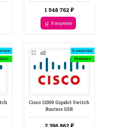
1 548 762
₽
В корзину
личии
В наличии
инка
Новинка
itch
Cisco 12000 Gigabit Switch
Routers GSR
2 396 862
₽