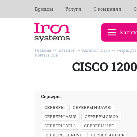
Бренды
Услуги
О компании
О
Катал
Главная
Каталог
Каталог Cisco
Маршрути
Routers GSR
CISCO 120
Серверы:
СЕРВЕРЫ
СЕРВЕРЫ HUAWEI
СЕРВЕРЫ ASUS
СЕРВЕРЫ CISCO
СЕРВЕРЫ DELL
СЕРВЕРЫ HPE
СЕРВЕРЫ LENOVO
СЕРВЕРЫ RIKOR