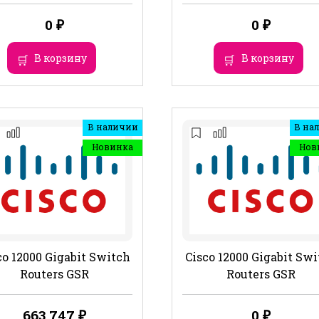
0
₽
0
₽
В корзину
В корзину
В наличии
В на
Новинка
Нов
co 12000 Gigabit Switch
Cisco 12000 Gigabit Sw
Routers GSR
Routers GSR
663 747
₽
0
₽