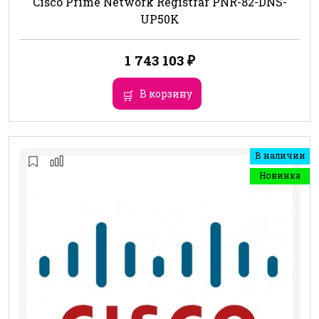
Cisco Prime Network Registrar PNR-82-DNS-
UP50K
1 743 103
₽
В корзину
В наличии
Новинка