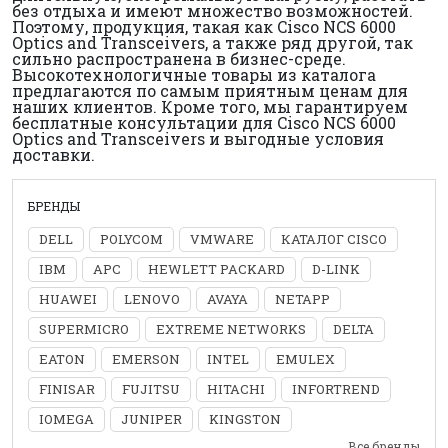
без отдыха и имеют множество возможностей.
Поэтому, продукция, такая как Cisco NCS 6000
Optics and Transceivers, а также ряд другой, так
сильно распространена в бизнес-среде.
Высокотехнологичные товары из каталога
предлагаются по самым приятным ценам для
наших клиентов. Кроме того, мы гарантируем
бесплатные консультации для Cisco NCS 6000
Optics and Transceivers и выгодные условия
доставки.
БРЕНДЫ
DELL
POLYCOM
VMWARE
КАТАЛОГ CISCO
IBM
APC
HEWLETT PACKARD
D-LINK
HUAWEI
LENOVO
AVAYA
NETAPP
SUPERMICRO
EXTREME NETWORKS
DELTA
EATON
EMERSON
INTEL
EMULEX
FINISAR
FUJITSU
HITACHI
INFORTREND
IOMEGA
JUNIPER
KINGSTON
Все бренды