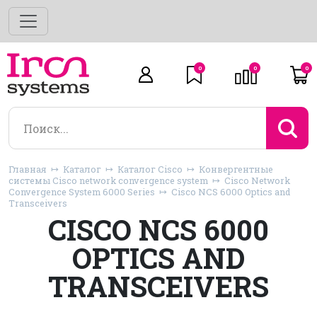
0
0
0
Главная
Каталог
Каталог Cisco
Конвергентные
системы Cisco network convergence system
Cisco Network
Convergence System 6000 Series
Cisco NCS 6000 Optics and
Transceivers
CISCO NCS 6000
OPTICS AND
TRANSCEIVERS