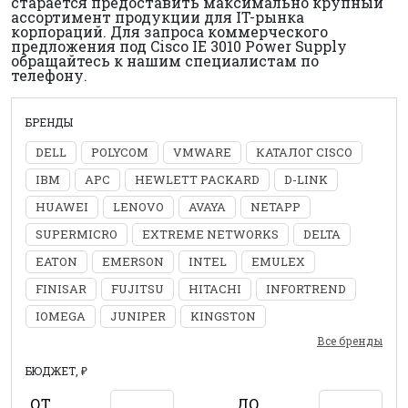
старается предоставить максимально крупный
ассортимент продукции для IT-рынка
корпораций. Для запроса коммерческого
предложения под Cisco IE 3010 Power Supply
обращайтесь к нашим специалистам по
телефону.
БРЕНДЫ
DELL
POLYCOM
VMWARE
КАТАЛОГ CISCO
IBM
APC
HEWLETT PACKARD
D-LINK
HUAWEI
LENOVO
AVAYA
NETAPP
SUPERMICRO
EXTREME NETWORKS
DELTA
EATON
EMERSON
INTEL
EMULEX
FINISAR
FUJITSU
HITACHI
INFORTREND
IOMEGA
JUNIPER
KINGSTON
Все бренды
БЮДЖЕТ, ₽
ОТ
ДО