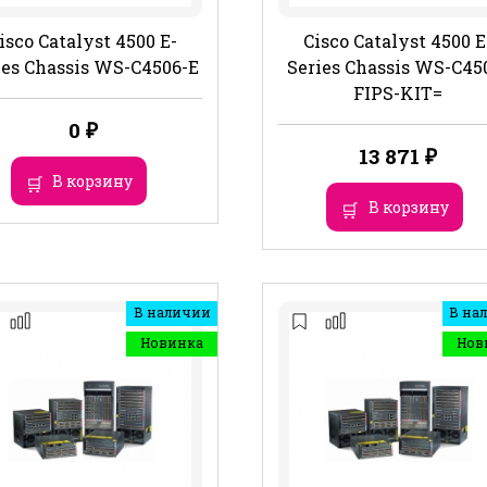
isco Catalyst 4500 E-
Cisco Catalyst 4500 E
ies Chassis WS-C4506-E
Series Chassis WS-C45
FIPS-KIT=
0
₽
13 871
₽
В корзину
В корзину
В наличии
В на
Новинка
Нов