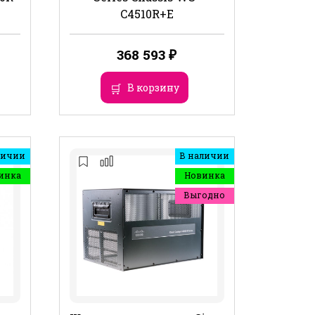
C4510R+E
368 593
₽
В корзину
личии
В наличии
инка
Новинка
Выгодно