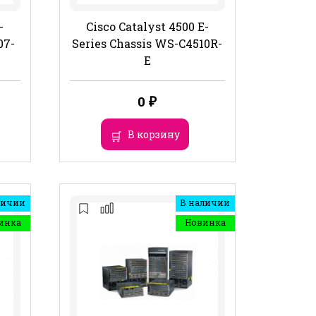
-
Cisco Catalyst 4500 E-
07-
Series Chassis WS-C4510R-
E
0
₽
В корзину
личии
В наличии
инка
Новинка