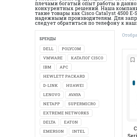
плечами богатый опыт работы в данно
конкурентных решений. Наша компани
такие товары как Cisco Catalyst 4500 
надежными производителям. Для запрос
следует обратиться по телефону к на
Отобра
БРЕНДЫ
DELL
POLYCOM
VMWARE
КАТАЛОГ CISCO
IBM
APC
HEWLETT PACKARD
D-LINK
HUAWEI
LENOVO
AVAYA
NETAPP
SUPERMICRO
EXTREME NETWORKS
DELTA
EATON
C
EMERSON
INTEL
Ser