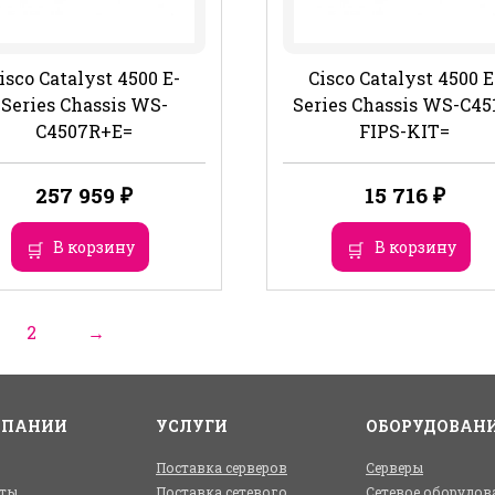
isco Catalyst 4500 E-
Cisco Catalyst 4500 E
Series Chassis WS-
Series Chassis WS-C45
C4507R+E=
FIPS-KIT=
257 959
₽
15 716
₽
В корзину
В корзину
2
→
МПАНИИ
УСЛУГИ
ОБОРУДОВАН
Поставка серверов
Серверы
ты
Поставка сетевого
Сетевое оборудов