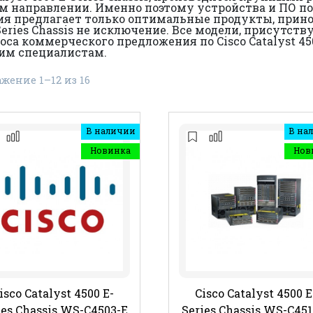
м направлении. Именно поэтому устройства и ПО п
я предлагает только оптимальные продукты, прин
E-Series Chassis не исключение. Все модели, присут
а коммерческого предложения по Cisco Catalyst 4500
шим специалистам.
жение 1–12 из 16
В наличии
В на
Новинка
Нов
isco Catalyst 4500 E-
Cisco Catalyst 4500 E
ies Chassis WS-C4503-E
Series Chassis WS-C451