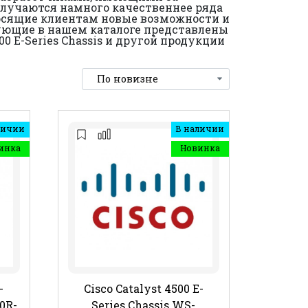
олучаются намного качественнее ряда
осящие клиентам новые возможности и
ствующие в нашем каталоге представлены
 E-Series Chassis и другой продукции
личии
В наличии
инка
Новинка
-
Cisco Catalyst 4500 E-
0R-
Series Chassis WS-