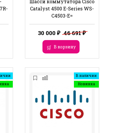
-
Шасси коммутатора Cisco
07R-
Catalyst 4500 E-Series WS-
C4503-E=
Первоначальная
Текущая
30 000
₽
46 691
₽
цена
цена:
В корзину
составляла
30
46
000 ₽.
691 ₽.
личии
В наличии
инка
Новинка