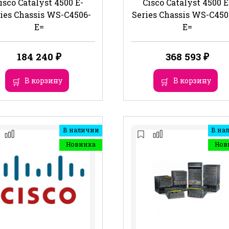
isco Catalyst 4500 E-
Cisco Catalyst 4500 E
ies Chassis WS-C4506-
Series Chassis WS-C45
E=
E=
184 240
₽
368 593
₽
В корзину
В корзину
В наличии
В на
Новинка
Нов