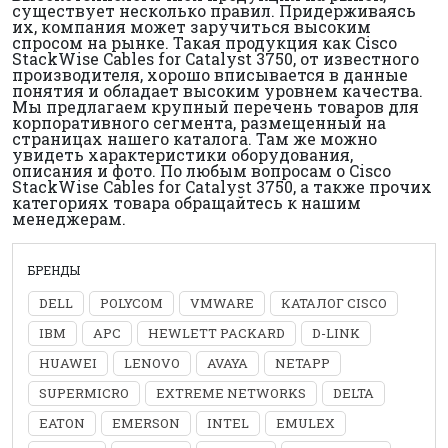
существует несколько правил. Придерживаясь
их, компания может заручиться высоким
спросом на рынке. Такая продукция как Cisco
StackWise Cables for Catalyst 3750, от известного
производителя, хорошо вписывается в данные
понятия и обладает высоким уровнем качества.
Мы предлагаем крупный перечень товаров для
корпоративного сегмента, размещенный на
страницах нашего каталога. Там же можно
увидеть характеристики оборудования,
описания и фото. По любым вопросам о Cisco
StackWise Cables for Catalyst 3750, а также прочих
категориях товара обращайтесь к нашим
менеджерам.
БРЕНДЫ
DELL
POLYCOM
VMWARE
КАТАЛОГ CISCO
IBM
APC
HEWLETT PACKARD
D-LINK
HUAWEI
LENOVO
AVAYA
NETAPP
SUPERMICRO
EXTREME NETWORKS
DELTA
EATON
EMERSON
INTEL
EMULEX