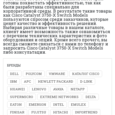
готовы похвастать эффективностью, так как
были разработаны специально для
корпоративной среды. В результате такие товары
как Cisco Catalyst 3750-X Switch Models
пользуются спросом среди заказчиков, которые
ценят качество и эффективность решений.
Выбирая различные товары в нашем каталоге,
клиент имеет возможность также ознакомиться
с перечнем технических характеристик и фото
оборудования и опций. Кроме всего прочего, вы
всегда сможете связаться с нами по телефону и
запросить Cisco Catalyst 3750-X Switch Models
либо консультации.
БРЕНДЫ
DELL
POLYCOM
VMWARE
КАТАЛОГ CISCO
IBM
APC
HEWLETT PACKARD
D-LINK
HUAWEI
LENOVO
AVAYA
NETAPP
SUPERMICRO
EXTREME NETWORKS
DELTA
EATON
EMERSON
INTEL
EMULEX
FINISAR
FUJITSU
HITACHI
INFORTREND