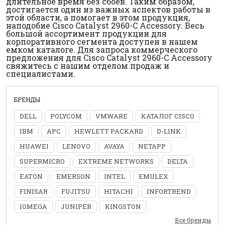
длительное время без сбоев. Таким образом,
достигается один из важных аспектов работы в
этой области, а помогает в этом продукция,
наподобие Cisco Catalyst 2960-C Accessory. Весь
большой ассортимент продукции для
корпоративного сегмента доступен в нашем
емком каталоге. Для запроса коммерческого
предложения для Cisco Catalyst 2960-C Accessory
свяжитесь с нашим отделом продаж и
специалистами.
БРЕНДЫ
DELL
POLYCOM
VMWARE
КАТАЛОГ CISCO
IBM
APC
HEWLETT PACKARD
D-LINK
HUAWEI
LENOVO
AVAYA
NETAPP
SUPERMICRO
EXTREME NETWORKS
DELTA
EATON
EMERSON
INTEL
EMULEX
FINISAR
FUJITSU
HITACHI
INFORTREND
IOMEGA
JUNIPER
KINGSTON
Все бренды