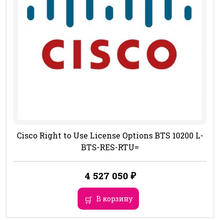
Cisco Right to Use License Options BTS 10200 L-
BTS-RES-RTU=
4 527 050
₽
В корзину