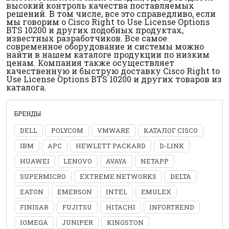
высокий контроль качества поставляемых
решений. В том числе, все это справедливо, если
мы говорим о Cisco Right to Use License Options
BTS 10200 и других подобных продуктах,
известных разработчиков. Все самое
современное оборудование и системы можно
найти в нашем каталоге продукции по низким
ценам. Компания также осуществляет
качественную и быструю доставку Cisco Right to
Use License Options BTS 10200 и других товаров из
каталога.
БРЕНДЫ
DELL
POLYCOM
VMWARE
КАТАЛОГ CISCO
IBM
APC
HEWLETT PACKARD
D-LINK
HUAWEI
LENOVO
AVAYA
NETAPP
SUPERMICRO
EXTREME NETWORKS
DELTA
EATON
EMERSON
INTEL
EMULEX
FINISAR
FUJITSU
HITACHI
INFORTREND
IOMEGA
JUNIPER
KINGSTON