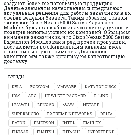
создают более технологичную продукцию.
Данные элементы качественны и предлагают
актуальные решения для работы заказчиков в их
сферах ведения бизнеса. Таким образом, товары
такие как Cisco Nexus 5000 Series Expansion
Modules будут способны значительно улучшить
позиции использующих их компаний. Обращаем
внимание заказчиков, что Cisco Nexus 5000 Series
Expansion Modules как и ряд прочей продукции,
поставляется по официальным каналам, имея
при этом низкую стоимость. Для наших
клиентов мы также организуем качественную
доставку.
БРЕНДЫ
DELL
POLYCOM
VMWARE
КАТАЛОГ CISCO
IBM
APC
HEWLETT PACKARD
D-LINK
HUAWEI
LENOVO
AVAYA
NETAPP
SUPERMICRO
EXTREME NETWORKS
DELTA
EATON
EMERSON
INTEL
EMULEX
FINISAR
FUJITSU
HITACHI
INFORTREND