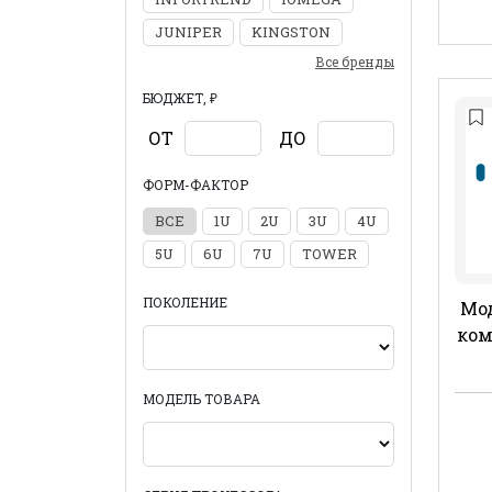
JUNIPER
KINGSTON
Все бренды
БЮДЖЕТ, ₽
ОТ
ДО
ФОРМ-ФАКТОР
ВСЕ
1U
2U
3U
4U
5U
6U
7U
TOWER
ПОКОЛЕНИЕ
Мо
ком
МОДЕЛЬ ТОВАРА