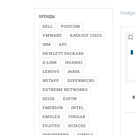
Отобра
БРЕНДЫ
DELL
POLYCOM
VMWARE
КАТАЛОГ CISCO
IBM
APC
HEWLETT PACKARD
D-LINK
HUAWEI
LENOVO
AVAYA
NETAPP
SUPERMICRO
EXTREME NETWORKS
DELTA
EATON
EMERSON
INTEL
EMULEX
FINISAR
FUJITSU
HITACHI
INFORTREND
IOMEGA