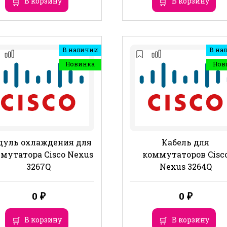
В корзину
В корзину
В наличии
В на
Новинка
Нов
дуль охлаждения для
Кабель для
мутатора Cisco Nexus
коммутаторов Cisc
3267Q
Nexus 3264Q
0
₽
0
₽
В корзину
В корзину