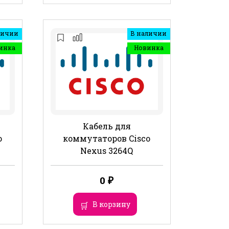
личии
В наличии
инка
Новинка
Кабель для
o
коммутаторов Cisco
Nexus 3264Q
0
₽
В корзину