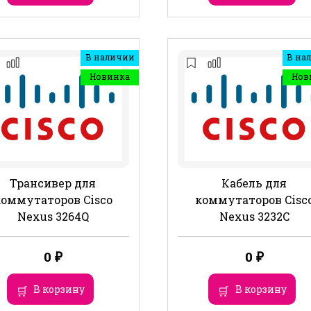
В наличии
В на
Новинка
Нов
Трансивер для
Кабель для
коммутаторов Cisco
коммутаторов Cisc
Nexus 3264Q
Nexus 3232C
0
₽
0
₽
В корзину
В корзину