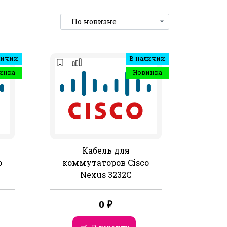
личии
В наличии
инка
Новинка
Кабель для
o
коммутаторов Cisco
Nexus 3232C
0
₽