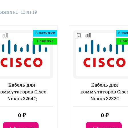
жение 1–12 из 19
В наличии
В на
Новинка
Нов
Кабель для
Кабель для
коммутаторов Cisco
коммутаторов Cisc
Nexus 3264Q
Nexus 3232C
0
₽
0
₽