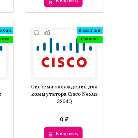
В корзину
личии
В наличии
инка
Новинка
Система охлаждения для
o
коммутатора Cisco Nexus
3264Q
0
₽
В корзину