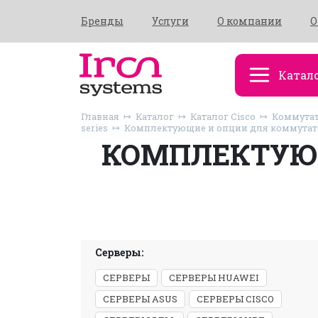
Бренды
Услуги
О компании
О
Катал
Главная
Каталог
Каталог Cisco
Коммутат
series
Комплектующие и опции для коммутатор
КОМПЛЕКТУЮ
Серверы:
СЕРВЕРЫ
СЕРВЕРЫ HUAWEI
СЕРВЕРЫ ASUS
СЕРВЕРЫ CISCO