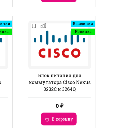
личии
В наличии
инка
Новинка
Блок питания для
o
коммутатора Cisco Nexus
3232C и 3264Q
0
₽
В корзину