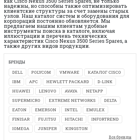
как Cisco Nexus 3500 Series Spares, не только
надежны, но способны также оптимизировать
клиентские структуры за счет замены старых
узлов. Наш каталог систем и оборудования для
корпораций постоянно обновляется. Мы
предлагаем нашим клиентам удобные
инструменты поиска в каталоге, включая
иллюстрации и перечень технических
характеристик Cisco Nexus 3500 Series Spares, а
также других видов продукции.
БРЕНДЫ
DELL
POLYCOM
VMWARE
КАТАЛОГ CISCO
IBM
APC
HEWLETT PACKARD
D-LINK
HUAWEI
LENOVO
AVAYA
NETAPP
SUPERMICRO
EXTREME NETWORKS
DELTA
EATON
EMERSON
INTEL
EMULEX
FINISAR
FUJITSU
HITACHI
INFORTREND
IOMEGA
JUNIPER
KINGSTON
Все бренды