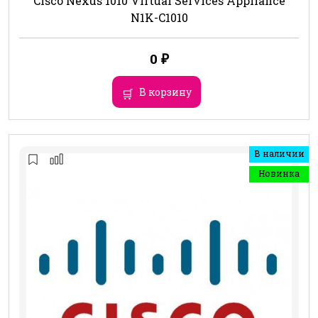
Cisco Nexus 1010 Virtual Services Appliance
N1K-C1010
0
₽
В корзину
В наличии
Новинка