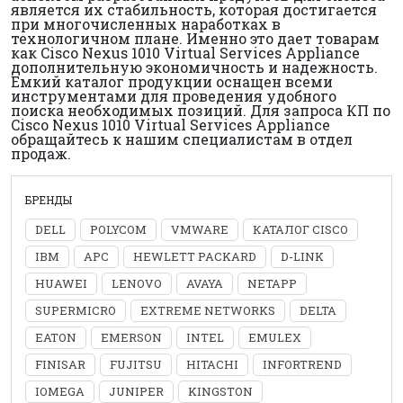
является их стабильность, которая достигается
при многочисленных наработках в
технологичном плане. Именно это дает товарам
как Cisco Nexus 1010 Virtual Services Appliance
дополнительную экономичность и надежность.
Емкий каталог продукции оснащен всеми
инструментами для проведения удобного
поиска необходимых позиций. Для запроса КП по
Cisco Nexus 1010 Virtual Services Appliance
обращайтесь к нашим специалистам в отдел
продаж.
БРЕНДЫ
DELL
POLYCOM
VMWARE
КАТАЛОГ CISCO
IBM
APC
HEWLETT PACKARD
D-LINK
HUAWEI
LENOVO
AVAYA
NETAPP
SUPERMICRO
EXTREME NETWORKS
DELTA
EATON
EMERSON
INTEL
EMULEX
FINISAR
FUJITSU
HITACHI
INFORTREND
IOMEGA
JUNIPER
KINGSTON