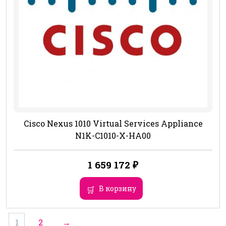
Cisco Nexus 1010 Virtual Services Appliance
N1K-C1010-X-HA00
1 659 172
₽
В корзину
1
2
→