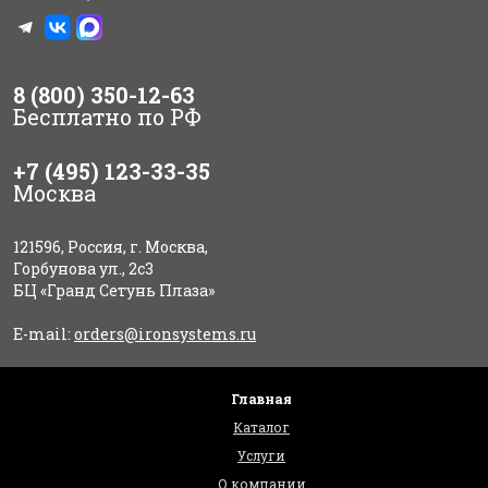
8 (800) 350-12-63
Бесплатно по РФ
+7 (495) 123-33-35
Москва
121596, Россия, г. Москва,
Горбунова ул., 2с3
БЦ «Гранд Сетунь Плаза»
E-mail:
orders@ironsystems.ru
Главная
Каталог
Услуги
О компании