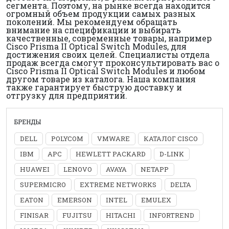
сегмента. Поэтому, на рынке всегда находится
огромный объем продукции самых разных
поколений. Мы рекомендуем обращать
внимание на спецификации и выбирать
качественные, современные товары, например
Cisco Prisma II Optical Switch Modules, для
достижения своих целей. Специалисты отдела
продаж всегда смогут проконсультировать вас о
Cisco Prisma II Optical Switch Modules и любом
другом товаре из каталога. Наша компания
также гарантирует быструю доставку и
отгрузку для предприятий.
БРЕНДЫ
DELL
POLYCOM
VMWARE
КАТАЛОГ CISCO
IBM
APC
HEWLETT PACKARD
D-LINK
HUAWEI
LENOVO
AVAYA
NETAPP
SUPERMICRO
EXTREME NETWORKS
DELTA
EATON
EMERSON
INTEL
EMULEX
FINISAR
FUJITSU
HITACHI
INFORTREND