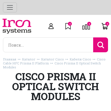
0
0
0
Главная
Каталог
Каталог Cisco
Кабели Cisco
Cisco
Cable HFC Prisma II Platform
Cisco Prisma II Optical Switch
Modules
CISCO PRISMA II
OPTICAL SWITCH
MODULES