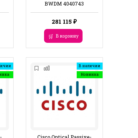
BWDM 4040743
281 115
₽
В корзину
личии
В наличии
инка
Новинка
-
Cisco Optical Passive-