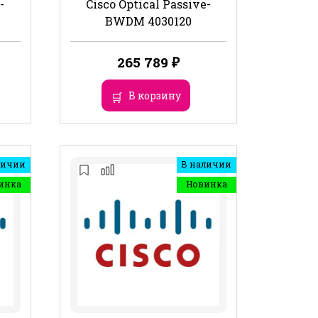
-
Cisco Optical Passive-
BWDM 4030120
265 789
₽
В корзину
личии
В наличии
инка
Новинка