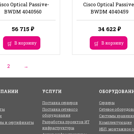
isco Optical Passive-
Cisco Optical Passive
BWDM 4040560
BWDM 4040459
56 715
₽
34 622
₽
В корзину
В корзину
2
→
МПАНИИ
УСЛУГИ
ОБОРУДОВАН
Поставка серверов
Серверы
ты
Поставка сетевого
Сетевое оборудов
оборудования
и
Системы хранени
Разработка проектов ИТ
ы и сертификаты
Комплектующие
инфраструктуры
ИБП, монтажное 