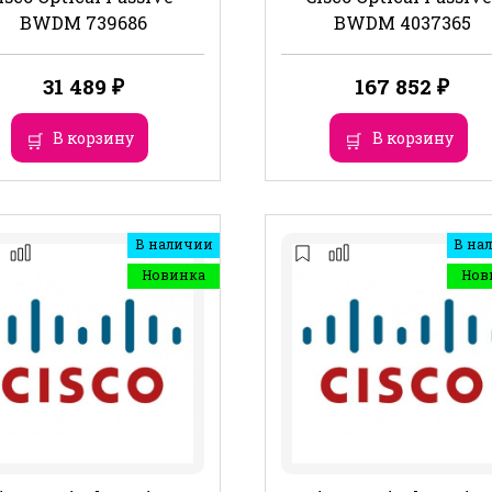
BWDM 739686
BWDM 4037365
31 489
₽
167 852
₽
В корзину
В корзину
В наличии
В на
Новинка
Нов