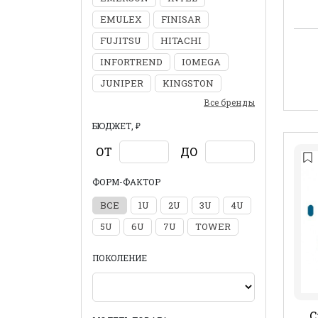
EMULEX
FINISAR
FUJITSU
HITACHI
INFORTREND
IOMEGA
JUNIPER
KINGSTON
Все бренды
БЮДЖЕТ, ₽
ОТ
ДО
ФОРМ-ФАКТОР
ВСЕ
1U
2U
3U
4U
5U
6U
7U
TOWER
ПОКОЛЕНИЕ
C