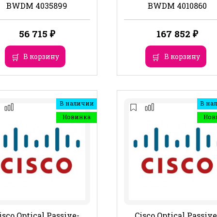
BWDM 4035899
BWDM 4010860
56 715
₽
167 852
₽
В корзину
В корзину
В наличии
В на
Новинка
Нов
isco Optical Passive-
Cisco Optical Passive