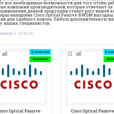
т все необходимые возможности для того чтобы ра
е компании производителей, которые отвечают за
применения данной продукции станет рост вашей ко
ры наподобие Cisco Optical Passive-BWDM выгодны 
я для удобного поиска. Любую дополнительную инфо
у наших специалистов.
жение 1–12 из 15
В наличии
В на
Новинка
Нов
isco Optical Passive-
Cisco Optical Passive