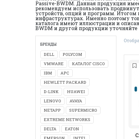
Passive-BWDM. Данная продукция имее
рекомендуем использовать продвинуты
устройств, опций и программ. Итогом 
инфраструктурах. Именно поэтому това
каталога имеют иллюстрации и описани
BWDM и другой продукции уточняйте 
Отобра
БРЕНДЫ
DELL
POLYCOM
VMWARE
КАТАЛОГ CISCO
IBM
APC
HEWLETT PACKARD
D-LINK
HUAWEI
LENOVO
AVAYA
NETAPP
SUPERMICRO
EXTREME NETWORKS
DELTA
EATON
C
EMERSON
INTEL