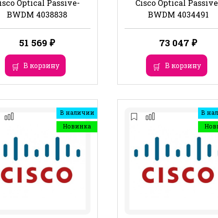
isco Optical Passive-
Cisco Optical Passive
BWDM 4038838
BWDM 4034491
51 569
₽
73 047
₽
В корзину
В корзину
В наличии
В на
Новинка
Нов