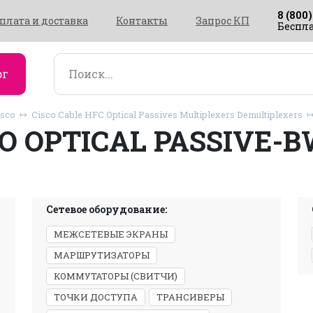
8 (800)
плата и доставка
Контакты
Запрос КП
Беспла
ог
isco
Cisco Cable HFC Optical Passives Multiplexers Demultiplexers
CO OPTICAL PASSIVE-
Сетевое оборудование:
МЕЖСЕТЕВЫЕ ЭКРАНЫ
МАРШРУТИЗАТОРЫ
КОММУТАТОРЫ (СВИТЧИ)
ТОЧКИ ДОСТУПА
ТРАНСИВЕРЫ