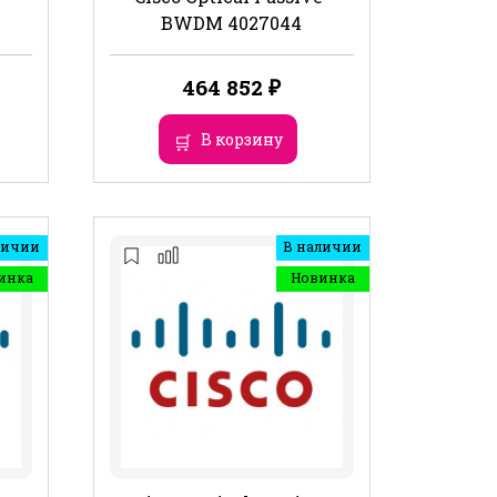
BWDM 4027044
464 852
₽
В корзину
личии
В наличии
инка
Новинка