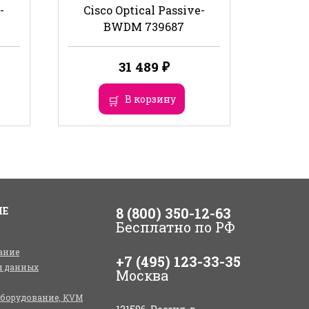
-
Cisco Optical Passive-
BWDM 739687
31 489
₽
В корзину
ИЕ
8 (800) 350-12-63
Бесплатно по РФ
ание
+7 (495) 123-33-35
я данных
Москва
оборудование, KVM