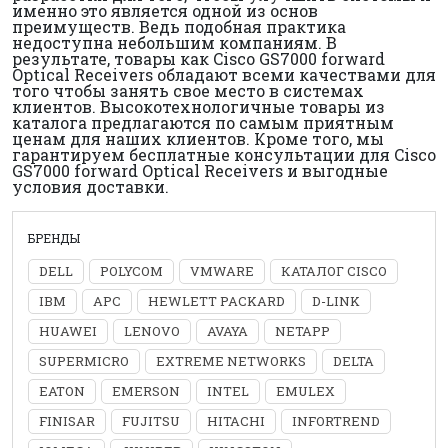
именно это является одной из основ
преимуществ. Ведь подобная практика
недоступна небольшим компаниям. В
результате, товары как Cisco GS7000 forward
Optical Receivers обладают всеми качествами для
того чтобы занять свое место в системах
клиентов. Высокотехнологичные товары из
каталога предлагаются по самым приятным
ценам для наших клиентов. Кроме того, мы
гарантируем бесплатные консультации для Cisco
GS7000 forward Optical Receivers и выгодные
условия доставки.
БРЕНДЫ
DELL
POLYCOM
VMWARE
КАТАЛОГ CISCO
IBM
APC
HEWLETT PACKARD
D-LINK
HUAWEI
LENOVO
AVAYA
NETAPP
SUPERMICRO
EXTREME NETWORKS
DELTA
EATON
EMERSON
INTEL
EMULEX
FINISAR
FUJITSU
HITACHI
INFORTREND