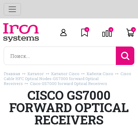
0
0
0
Главная
Каталог
Каталог Cisco
Кабели Cisco
Cisco
Cable HFC Optical Nodes-GS7000 forward Optical
Receivers
Cisco GS7000 forward Optical Receivers
CISCO GS7000
FORWARD OPTICAL
RECEIVERS