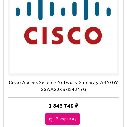
Cisco Access Service Network Gateway ASNGW
SSAA20K9-12424YG
1 843 749
₽
В корзину