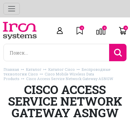
0
0
0
Главная
Каталог
Каталог Cisco
Беспроводные
технологии Cisco
Cisco Mobile Wireless Data
Products
Cisco Access Service Network Gateway ASNGW
CISCO ACCESS
SERVICE NETWORK
GATEWAY ASNGW