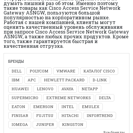
думать лишний раз об этом. Именно поэтому
такие товары как Cisco Access Service Network
Gateway ASNGW, пользуются большой
популярностью на корпоративном рынке.
Работая с нашей компанией, клиенты могут
оценить качественный уровень обслуживания
при запросе Cisco Access Service Network Gateway
ASNGW, а также любых прочих продуктов. Кроме
того, также гарантируется быстрая и
качественная отгрузка.
БРЕНДЫ
DELL
POLYCOM
VMWARE
КАТАЛОГ CISCO
IBM
APC
HEWLETT PACKARD
D-LINK
HUAWEI
LENOVO
AVAYA
NETAPP
SUPERMICRO
EXTREME NETWORKS
DELTA
EATON
EMERSON
INTEL
EMULEX
FINISAR
FUJITSU
HITACHI
INFORTREND
IOMEGA
JUNIPER
KINGSTON
Все бренды