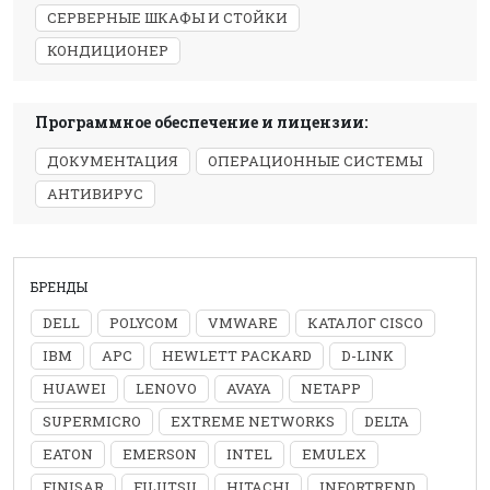
СЕРВЕРНЫЕ ШКАФЫ И СТОЙКИ
КОНДИЦИОНЕР
Программное обеспечение и лицензии:
ДОКУМЕНТАЦИЯ
ОПЕРАЦИОННЫЕ СИСТЕМЫ
АНТИВИРУС
БРЕНДЫ
DELL
POLYCOM
VMWARE
КАТАЛОГ CISCO
IBM
APC
HEWLETT PACKARD
D-LINK
HUAWEI
LENOVO
AVAYA
NETAPP
SUPERMICRO
EXTREME NETWORKS
DELTA
EATON
EMERSON
INTEL
EMULEX
FINISAR
FUJITSU
HITACHI
INFORTREND