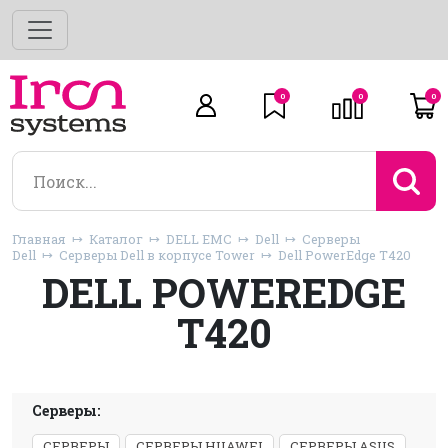
0
0
0
Главная
Каталог
DELL EMC
Dell
Серверы
Dell
Серверы Dell в корпусе Tower
Dell PowerEdge T420
DELL POWEREDGE
T420
Серверы:
СЕРВЕРЫ
СЕРВЕРЫ HUAWEI
СЕРВЕРЫ ASUS