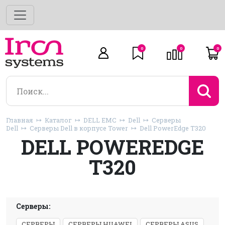
0
0
0
Главная
Каталог
DELL EMC
Dell
Серверы
Dell
Серверы Dell в корпусе Tower
Dell PowerEdge T320
DELL POWEREDGE
T320
Серверы:
СЕРВЕРЫ
СЕРВЕРЫ HUAWEI
СЕРВЕРЫ ASUS