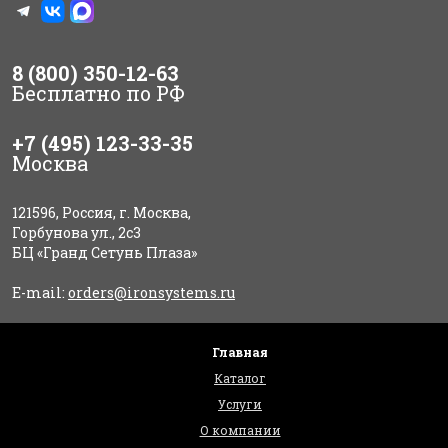
8 (800) 350-12-63
Бесплатно по РФ
+7 (495) 123-33-35
Москва
121596, Россия, г. Москва,
Горбунова ул., 2с3
БЦ «Гранд Сетунь Плаза»
E-mail:
orders@ironsystems.ru
Главная
Каталог
Услуги
О компании