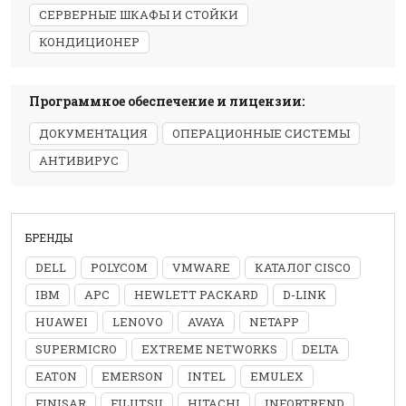
СЕРВЕРНЫЕ ШКАФЫ И СТОЙКИ
КОНДИЦИОНЕР
Программное обеспечение и лицензии:
ДОКУМЕНТАЦИЯ
ОПЕРАЦИОННЫЕ СИСТЕМЫ
АНТИВИРУС
БРЕНДЫ
DELL
POLYCOM
VMWARE
КАТАЛОГ CISCO
IBM
APC
HEWLETT PACKARD
D-LINK
HUAWEI
LENOVO
AVAYA
NETAPP
SUPERMICRO
EXTREME NETWORKS
DELTA
EATON
EMERSON
INTEL
EMULEX
FINISAR
FUJITSU
HITACHI
INFORTREND