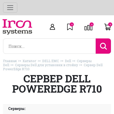
0
0
0
Главная
Каталог
DELL EMC
Dell
Серверы
Dell
Серверы Dell для установки в стойку
Сервер Dell
PowerEdge R710
СЕРВЕР DELL
POWEREDGE R710
Серверы: