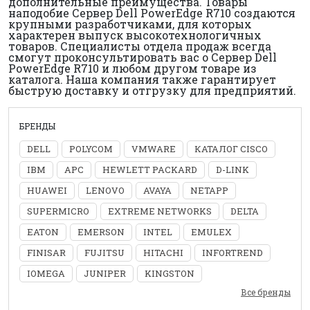
дополнительные преимущества. Товары
наподобие Сервер Dell PowerEdge R710 создаются
крупными разработчиками, для которых
характерен выпуск высокотехнологичных
товаров. Специалисты отдела продаж всегда
смогут проконсультировать вас о Сервер Dell
PowerEdge R710 и любом другом товаре из
каталога. Наша компания также гарантирует
быструю доставку и отгрузку для предприятий.
БРЕНДЫ
DELL
POLYCOM
VMWARE
КАТАЛОГ CISCO
IBM
APC
HEWLETT PACKARD
D-LINK
HUAWEI
LENOVO
AVAYA
NETAPP
SUPERMICRO
EXTREME NETWORKS
DELTA
EATON
EMERSON
INTEL
EMULEX
FINISAR
FUJITSU
HITACHI
INFORTREND
IOMEGA
JUNIPER
KINGSTON
Все бренды