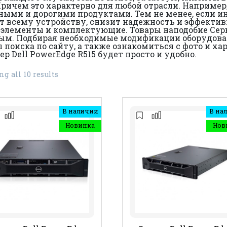
 Причем это характерно для любой отрасли. Например
ными и дорогими продуктами. Тем не менее, если и
т всему устройству, снизит надежность и эффектив
 элементы и комплектующие. Товары наподобие Серве
ным. Подбирая необходимые модификации оборудован
оиска по сайту, а также ознакомиться с фото и ха
р Dell PowerEdge R515 будет просто и удобно.
g all 10 results
В наличии
В на
Новинка
Нов