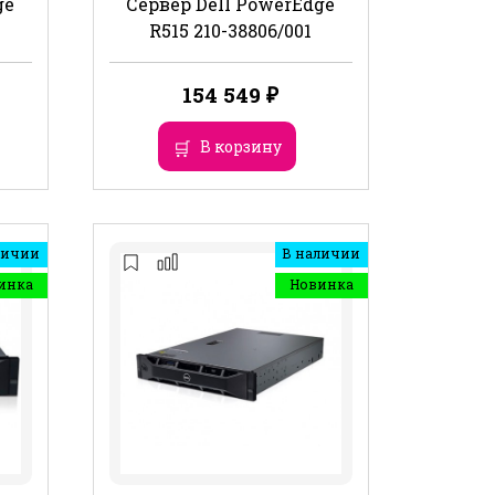
ge
Сервер Dell PowerEdge
R515 210-38806/001
154 549
₽
В корзину
личии
В наличии
инка
Новинка