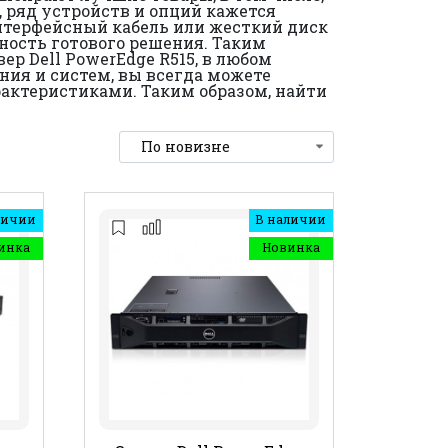
, ряд устройств и опций кажется
нтерфейсный кабель или жесткий диск
ность готового решения. Таким
р Dell PowerEdge R515, в любом
ия и систем, вы всегда можете
рактеристиками. Таким образом, найти
личии
В наличии
инка
Новинка