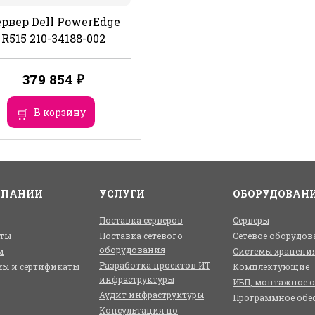
рвер Dell PowerEdge
R515 210-34188-002
379 854
₽
В корзину
МПАНИИ
УСЛУГИ
ОБОРУДОВАН
Поставка серверов
Серверы
ты
Поставка сетевого
Сетевое оборудов
оборудования
и
Системы хранени
Разработка проектов ИТ
ы и сертификаты
Комплектующие
инфраструктуры
ИБП, монтажное 
Аудит инфраструктуры
Программное обе
Консультация по