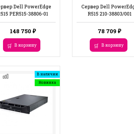
рвер Dell PowerEdge
Сервер Dell PowerEd
515 PER515-38806-01
R515 210-38803/001
148 750
₽
78 709
₽
В корзину
В корзину
В наличии
Новинка