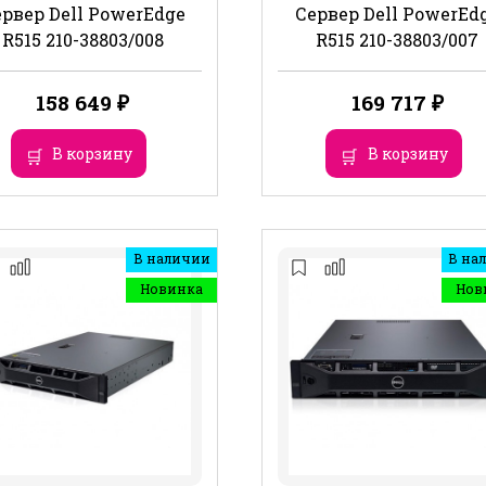
рвер Dell PowerEdge
Сервер Dell PowerEd
R515 210-38803/008
R515 210-38803/007
158 649
₽
169 717
₽
В корзину
В корзину
В наличии
В на
Новинка
Нов