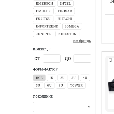
Се
EMERSON
INTEL
EMULEX
FINISAR
FUJITSU
HITACHI
INFORTREND
IOMEGA
JUNIPER
KINGSTON
Все бренды
БЮДЖЕТ, ₽
ОТ
ДО
ФОРМ-ФАКТОР
ВСЕ
1U
2U
3U
4U
5U
6U
7U
TOWER
ПОКОЛЕНИЕ