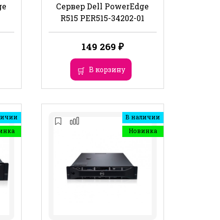
ge
Сервер Dell PowerEdge
R515 PER515-34202-01
149 269
₽
В корзину
личии
В наличии
инка
Новинка