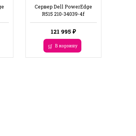
ge
Сервер Dell PowerEdge
R515 210-34039-4f
121 995
₽
В корзину