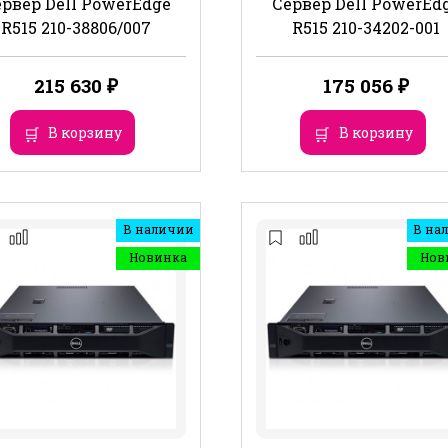
рвер Dell PowerEdge
Сервер Dell PowerEd
R515 210-38806/007
R515 210-34202-001
215 630
₽
175 056
₽
В корзину
В корзину
В наличии
В на
Новинка
Нов