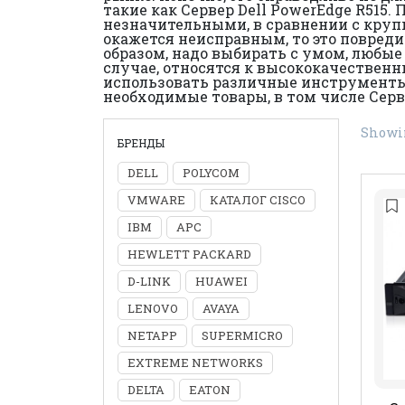
такие как Сервер Dell PowerEdge R515.
незначительными, в сравнении с круп
окажется неисправным, то это повреди
образом, надо выбирать с умом, любые
случае, относятся к высококачествен
использовать различные инструменты п
необходимые товары, в том числе Серве
Showin
БРЕНДЫ
DELL
POLYCOM
VMWARE
КАТАЛОГ CISCO
IBM
APC
HEWLETT PACKARD
D-LINK
HUAWEI
LENOVO
AVAYA
NETAPP
SUPERMICRO
EXTREME NETWORKS
DELTA
EATON