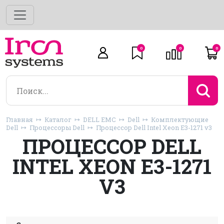
0
0
0
Главная
Каталог
DELL EMC
Dell
Комплектующие
Dell
Процессоры Dell
Процессор Dell Intel Xeon E3-1271 v3
ПРОЦЕССОР DELL
INTEL XEON E3-1271
V3