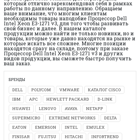
который отлично зарекомендовал себя в рамках
работы по данному направлению. Обращаем
ваше внимание, что многим клиентам
необходимы товары наподобие Процессор Dell
Intel Xeon E3-1271 v3, для того чтобы развивать
свой бизнес и далее. В нашем каталоге
продукции можно найти не только новинки, но и
товары, которые уже давно находятся на рынке и
которые искать все сложнее. Многие позиции
находятся сразу на складе, поэтому при заказе
Процессор Dell Intel Xeon E3-1271 v3 и других
видов продукции, вы сможете быстро получить
ваш заказ.
БРЕНДЫ
DELL
POLYCOM
VMWARE
КАТАЛОГ CISCO
IBM
APC
HEWLETT PACKARD
D-LINK
HUAWEI
LENOVO
AVAYA
NETAPP
SUPERMICRO
EXTREME NETWORKS
DELTA
EATON
EMERSON
INTEL
EMULEX
FINISAR
FUJITSU
HITACHI
INFORTREND