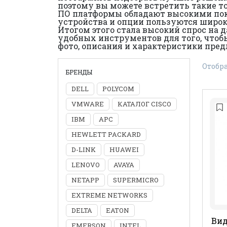
поэтому вы можете встретить такие то
ПО платформы обладают высокими пока
устройства и опции пользуются широк
Итогом этого стала высокий спрос на д
удобных инструментов для того, чтоб
фото, описания и характеристики пред
Отобра
БРЕНДЫ
DELL
POLYCOM
VMWARE
КАТАЛОГ CISCO
IBM
APC
HEWLETT PACKARD
D-LINK
HUAWEI
LENOVO
AVAYA
NETAPP
SUPERMICRO
EXTREME NETWORKS
DELTA
EATON
Вид
EMERSON
INTEL