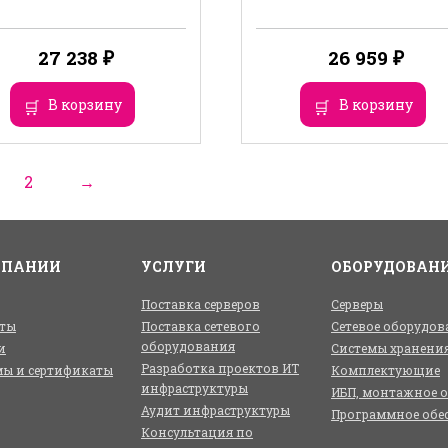
27 238
₽
26 959
₽
В корзину
В корзину
2
→
МПАНИИ
УСЛУГИ
ОБОРУДОВАН
Поставка серверов
Серверы
ты
Поставка сетевого
Сетевое оборудов
оборудования
и
Системы хранени
Разработка проектов ИТ
ы и сертификаты
Комплектующие
инфраструктуры
ИБП, монтажное 
Аудит инфраструктуры
Программное обе
Консультация по