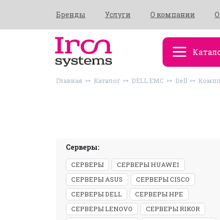
Бренды
Услуги
О компании
О
Катал
Главная
Каталог
DELL EMC
Dell
Компл
Серверы:
СЕРВЕРЫ
СЕРВЕРЫ HUAWEI
СЕРВЕРЫ ASUS
СЕРВЕРЫ CISCO
СЕРВЕРЫ DELL
СЕРВЕРЫ HPE
СЕРВЕРЫ LENOVO
СЕРВЕРЫ RIKOR