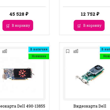
45 528
₽
12 752
₽
В корзину
В корзину
В наличии
В на
Новинка
Нов
еокарта Dell 490-13855
Видеокарта Dell