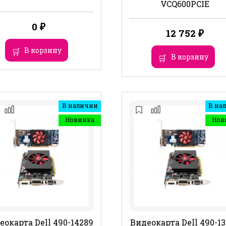
VCQ600PCIE
0
₽
12 752
₽
В корзину
В корзину
В наличии
В на
Новинка
Нов
еокарта Dell 490-14289
Видеокарта Dell 490-1