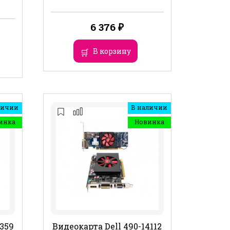
6 376
₽
В корзину
личии
В наличии
инка
Новинка
3359
Видеокарта Dell 490-14112