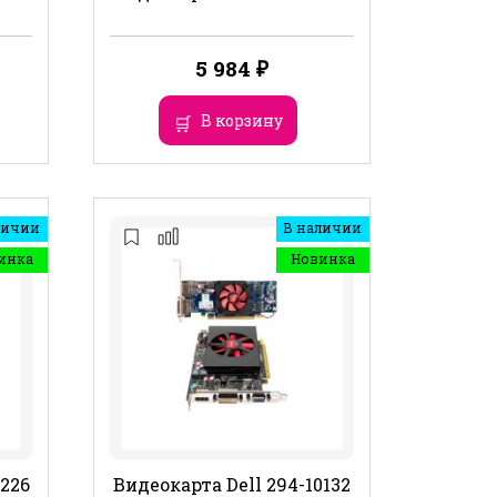
5 984
₽
В корзину
личии
В наличии
инка
Новинка
4226
Видеокарта Dell 294-10132