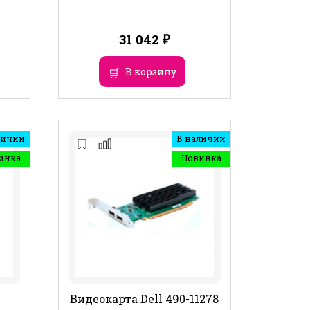
31 042
₽
В корзину
личии
В наличии
инка
Новинка
Видеокарта Dell 490-11278