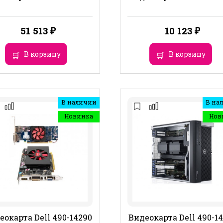
51 513
₽
10 123
₽
В корзину
В корзину
В наличии
В на
Новинка
Нов
еокарта Dell 490-14290
Видеокарта Dell 490-1