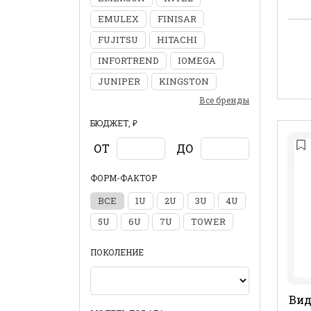
EMULEX
FINISAR
FUJITSU
HITACHI
INFORTREND
IOMEGA
JUNIPER
KINGSTON
Все бренды
БЮДЖЕТ, ₽
ОТ
ДО
ФОРМ-ФАКТОР
ВСЕ
1U
2U
3U
4U
5U
6U
7U
TOWER
ПОКОЛЕНИЕ
Вид