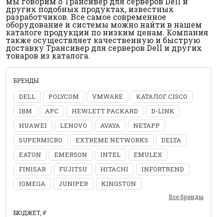
мы говорим о Трансивер для серверов Dell и
других подобных продуктах, известных
разработчиков. Все самое современное
оборудование и системы можно найти в нашем
каталоге продукции по низким ценам. Компания
также осуществляет качественную и быструю
доставку Трансивер для серверов Dell и других
товаров из каталога.
БРЕНДЫ
DELL
POLYCOM
VMWARE
КАТАЛОГ CISCO
IBM
APC
HEWLETT PACKARD
D-LINK
HUAWEI
LENOVO
AVAYA
NETAPP
SUPERMICRO
EXTREME NETWORKS
DELTA
EATON
EMERSON
INTEL
EMULEX
FINISAR
FUJITSU
HITACHI
INFORTREND
IOMEGA
JUNIPER
KINGSTON
Все бренды
БЮДЖЕТ, ₽