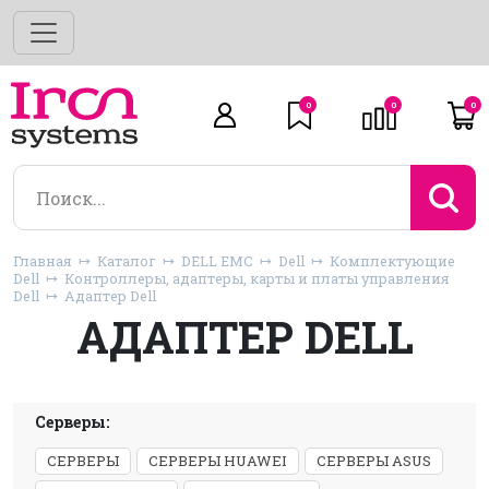
0
0
0
Главная
Каталог
DELL EMC
Dell
Комплектующие
Dell
Контроллеры, адаптеры, карты и платы управления
Dell
Адаптер Dell
АДАПТЕР DELL
Серверы:
СЕРВЕРЫ
СЕРВЕРЫ HUAWEI
СЕРВЕРЫ ASUS