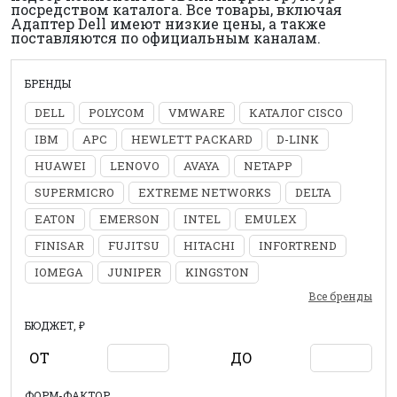
посредством каталога. Все товары, включая
Адаптер Dell имеют низкие цены, а также
поставляются по официальным каналам.
БРЕНДЫ
DELL
POLYCOM
VMWARE
КАТАЛОГ CISCO
IBM
APC
HEWLETT PACKARD
D-LINK
HUAWEI
LENOVO
AVAYA
NETAPP
SUPERMICRO
EXTREME NETWORKS
DELTA
EATON
EMERSON
INTEL
EMULEX
FINISAR
FUJITSU
HITACHI
INFORTREND
IOMEGA
JUNIPER
KINGSTON
Все бренды
БЮДЖЕТ, ₽
ОТ
ДО
ФОРМ-ФАКТОР