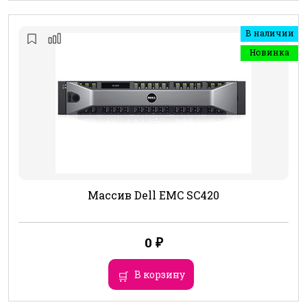
В наличии
Новинка
Массив Dell EMC SC420
0
₽
В корзину