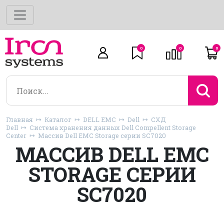
0
0
0
Главная
Каталог
DELL EMC
Dell
СХД
Dell
Система хранения данных Dell Compellent Storage
Center
Массив Dell EMC Storage серии SC7020
МАССИВ DELL EMC
STORAGE СЕРИИ
SC7020