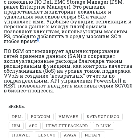
с помощью ПО Dell EMC Storage Manager (DSM,
ранее Enterprise Manager). Это решение
предоставляет мониторинг локальных и
удаленных массивов серии SC, а также
управляет ими. Удобные функции репликации и
переноса данных между платформами
позволяют клиентам, использующим массивы
PS, свободно добавлять в среду массивы SC в
5
любое время
.
ПО DSM оптимизирует администрирование
сетей хранения данных (SAN) и сокращает
эксплуатационные расходы благодаря таким
расширенным функциям, как контроль качества
обслуживания (QoS) на уровне томов, поддержка
VVols и создание “возвратных” отчетов по
подразделениям. API управления Powershell и
REST позволяют внедрять массивы серии SC7020
в бизнес-процессы.
БРЕНДЫ
DELL
POLYCOM
VMWARE
КАТАЛОГ CISCO
IBM
APC
HEWLETT PACKARD
D-LINK
HUAWEI
LENOVO
AVAYA
NETAPP