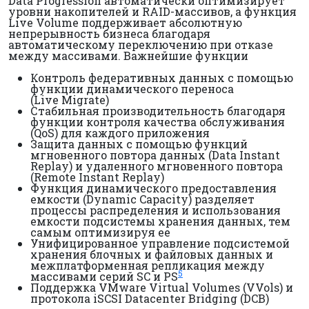
Data Progression автоматически оптимизирует
уровни накопителей и RAID-массивов, а функция
Live Volume поддерживает абсолютную
непрерывность бизнеса благодаря
автоматическому переключению при отказе
между массивами. Важнейшие функции
Контроль федеративных данных с помощью
функции динамического переноса
(Live Migrate)
Стабильная производительность благодаря
функции контроля качества обслуживания
(QoS) для каждого приложения
Защита данных с помощью функций
мгновенного повтора данных (Data Instant
Replay) и удаленного мгновенного повтора
(Remote Instant Replay)
Функция динамического предоставления
емкости (Dynamic Capacity) разделяет
процессы распределения и использования
емкости подсистемы хранения данных, тем
самым оптимизируя ее
Унифицированное управление подсистемой
хранения блочных и файловых данных и
межплатформенная репликация между
5
массивами серий SC и PS
Поддержка VMware Virtual Volumes (VVols) и
протокола iSCSI Datacenter Bridging (DCB)