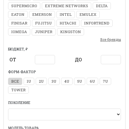
SUPERMICRO
EXTREME NETWORKS
DELTA
EATON
EMERSON
INTEL
EMULEX
FINISAR
FUJITSU
HITACHI
INFORTREND
IOMEGA
JUNIPER
KINGSTON
Все бренды
БЮДЖЕТ, ₽
ОТ
ДО
ФОРМ-ФАКТОР
ВСЕ
1U
2U
3U
4U
5U
6U
7U
TOWER
ПОКОЛЕНИЕ
МОДЕЛЬ ТОВАРА