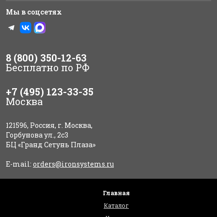
Мы в соцсетях
8 (800) 350-12-63
Бесплатно по РФ
+7 (495) 123-33-35
Москва
121596, Россия, г. Москва,
Горбунова ул., 2с3
БЦ «Гранд Сетунь Плаза»
E-mail:
orders@ironsystems.ru
Главная
Каталог