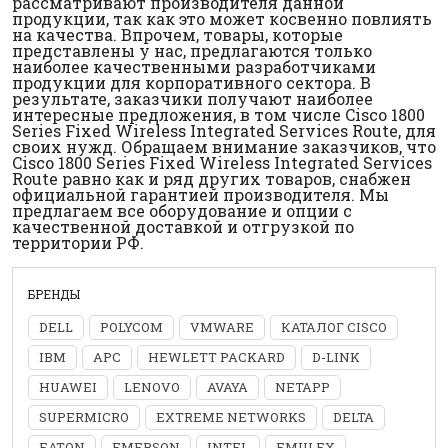
рассматривают производителя данной
продукции, так как это может косвенно повлиять
на качества. Впрочем, товары, которые
представлены у нас, предлагаются только
наиболее качественными разработчиками
продукции для корпоративного сектора. В
результате, заказчики получают наиболее
интересные предложения, в том числе Cisco 1800
Series Fixed Wireless Integrated Services Route, для
своих нужд. Обращаем внимание заказчиков, что
Cisco 1800 Series Fixed Wireless Integrated Services
Route равно как и ряд других товаров, снабжен
официальной гарантией производителя. Мы
предлагаем все оборудование и опции с
качественной доставкой и отгрузкой по
территории РФ.
БРЕНДЫ
DELL
POLYCOM
VMWARE
КАТАЛОГ CISCO
IBM
APC
HEWLETT PACKARD
D-LINK
HUAWEI
LENOVO
AVAYA
NETAPP
SUPERMICRO
EXTREME NETWORKS
DELTA
EATON
EMERSON
INTEL
EMULEX