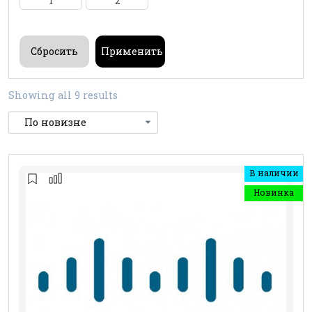
1
2
Showing all 9 results
В наличии
Новинка