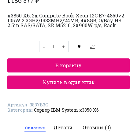
1 186 377
₽
x3850 X6, 2x Compute Book Xeon 12C E7-4850v2
105W 2.3GHz/1333MHz/24MB, 4x8GB, O/Bay HS
2.5in SAS/SATA, SR M5210, 2x900W p/s, Rack
Количество
товара
Сервер
IBM
System
В корзину
x3850
X6
3837B3G
Купить в один клик
Артикул:
3837B3G
Категория:
Сервер IBM System x3850 X6
Детали
Отзывы (0)
Описание