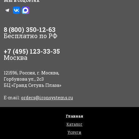
Мы в соцсетях
8 (800) 350-12-63
Бесплатно по РФ
+7 (495) 123-33-35
Москва
121596, Россия, г. Москва,
Горбунова ул., 2с3
БЦ «Гранд Сетунь Плаза»
E-mail:
orders@ironsystems.ru
Главная
Каталог
Услуги