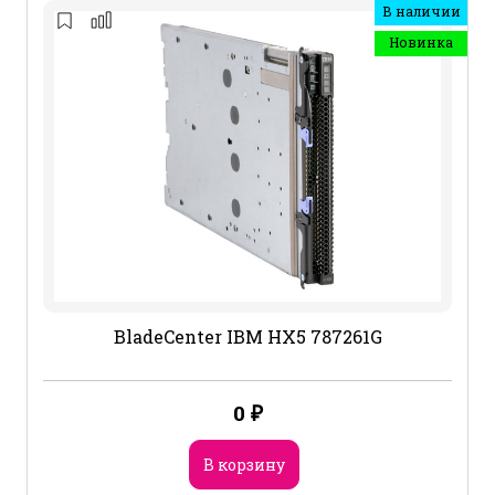
В наличии
Новинка
BladeCenter IBM HX5 787261G
0
₽
В корзину