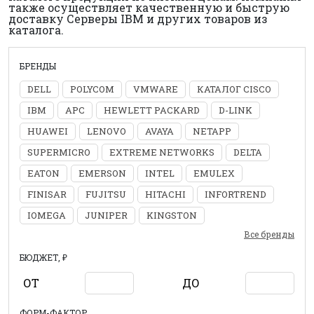
также осуществляет качественную и быструю
доставку Серверы IBM и других товаров из
каталога.
БРЕНДЫ
DELL
POLYCOM
VMWARE
КАТАЛОГ CISCO
IBM
APC
HEWLETT PACKARD
D-LINK
HUAWEI
LENOVO
AVAYA
NETAPP
SUPERMICRO
EXTREME NETWORKS
DELTA
EATON
EMERSON
INTEL
EMULEX
FINISAR
FUJITSU
HITACHI
INFORTREND
IOMEGA
JUNIPER
KINGSTON
Все бренды
БЮДЖЕТ, ₽
ОТ
ДО
ФОРМ-ФАКТОР