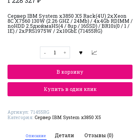
1 228 327
₽
Сервер IBM System x3850 X5 Rack(4U) 2xXeon
8C X7560 130W (2.26 GHZ / 24Mb) / 4x4Gb RDIMM /
noHDD 2.5дюймаHS(4 / 8up / 16SSD) / BR10i(0 / 1 /
1E) / 2xPRS1975W / 2x10GbE (71455RG)
Количество
товара
Сервер
IBM
System
В корзину
x3850
X5
71455RG
Купить в один клик
Артикул:
71455RG
Категория:
Сервер IBM System x3850 X5
Детали
Отзывы (0)
Описание