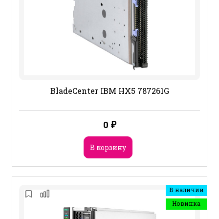
BladeCenter IBM HX5 787261G
0
₽
В корзину
В наличии
Новинка