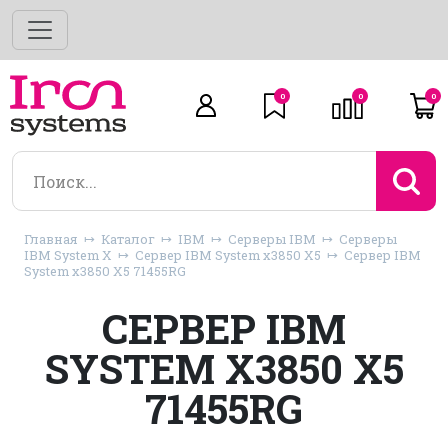
0
0
0
Главная
Каталог
IBM
Серверы IBM
Серверы
IBM System X
Сервер IBM System x3850 X5
Сервер IBM
System x3850 X5 71455RG
СЕРВЕР IBM
SYSTEM X3850 X5
71455RG