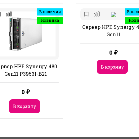
В наличии
В нал
Новинка
Нов
Сервер HPE Synergy 
Gen11
0
₽
рвер HPE Synergy 480
В корзину
Gen11 P39531-B21
0
₽
В корзину