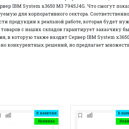
ервер IBM System x3650 M3 7945J4G. Что смогут пок
буемую для корпоративного сектора. Соответственн
ти продукции к реальной работе, которая будет нуж
 товаров с наших складов гарантирует заказчику б
ия, в которую также входит Сервер IBM System x365
ьно конкурентных решений, но предлагает множест
В наличии
В нал
Новинка
Нов