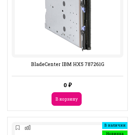
BladeCenter IBM HX5 787261G
0
₽
В корзину
В наличии
Новинка