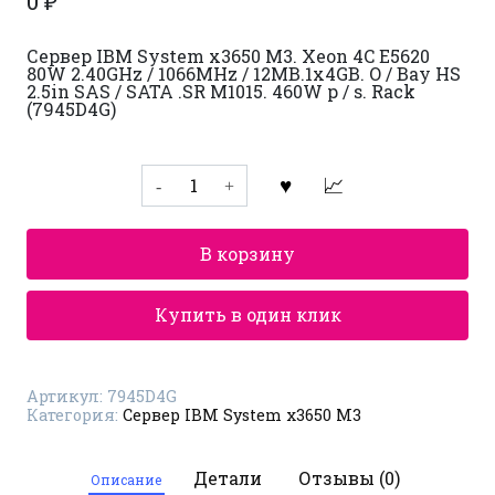
0
₽
Сервер IBM System x3650 M3. Xeon 4C E5620
80W 2.40GHz / 1066MHz / 12MB.1x4GB. O / Bay HS
2.5in SAS / SATA .SR M1015. 460W p / s. Rack
(7945D4G)
Количество
товара
Сервер
IBM
System
В корзину
x3650
M3
7945D4G
Купить в один клик
Артикул:
7945D4G
Категория:
Сервер IBM System x3650 M3
Детали
Отзывы (0)
Описание