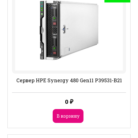
Сервер HPE Synergy 480 Gen11 P39531-B21
0
₽
В корзину