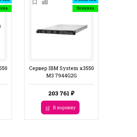
инка
Новинка
550
Сервер IBM System x3550
M3 7944G2G
203 761
₽
В корзину