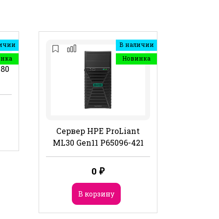
ичии
В наличии
инка
Новинка
480
Сервер HPE ProLiant
ML30 Gen11 P65096-421
0
₽
В корзину