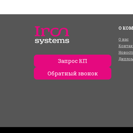
О КО
О нас
Контак
Новост
Диплом
Запрос КП
Обратный звонок