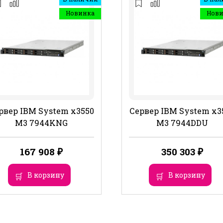
Новинка
Нов
рвер IBM System x3550
Сервер IBM System x3
M3 7944KNG
M3 7944DDU
167 908
₽
350 303
₽
В корзину
В корзину