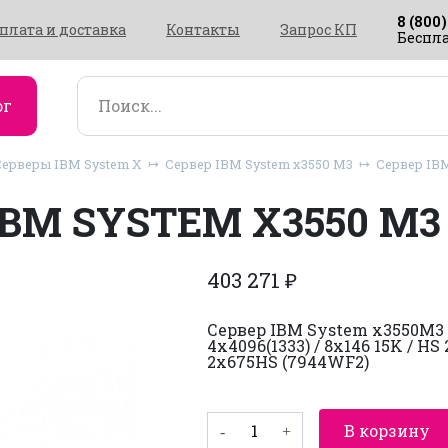
8 (800)
плата и доставка
Контакты
Запрос КП
Беспла
ог
Серверы IBM System X
Сервер IBM System x3550 M3
Сервер IBM
IBM SYSTEM X3550 M3
403 271
₽
Сервер IBM System x3550M3 2x
4x4096(1333) / 8x146 15K / HS
2x675HS (7944WF2)
Количество
В корзину
товара