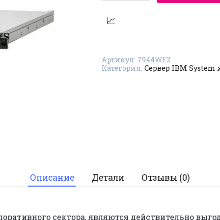
Сервер
IBM
System
x3550
M3
7944WF2
Артикул:
7944WF2
Категория:
Сервер IBM System 
Описание
Детали
Отзывы (0)
рпоративного сектора, являются действительно выг