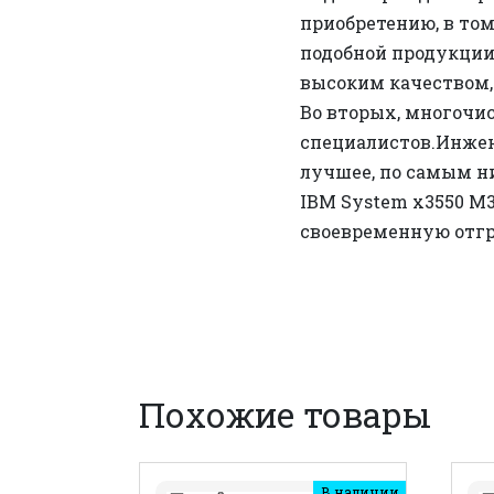
приобретению, в том
подобной продукции,
высоким качеством,
Во вторых, многочи
специалистов.Инжен
лучшее, по самым н
IBM System x3550 M
своевременную отгр
Похожие товары
В наличии