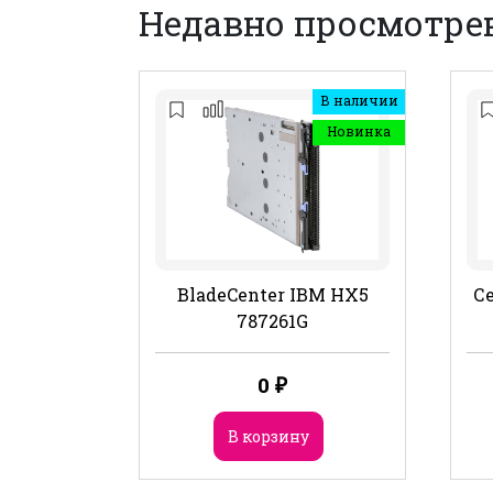
Недавно просмотре
В наличии
Новинка
BladeCenter IBM HX5
Се
787261G
0
₽
В корзину