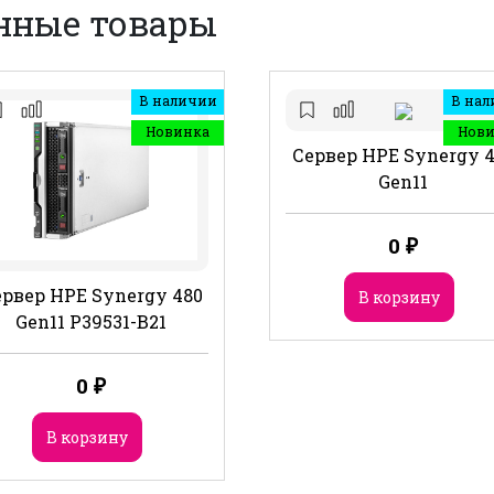
нные товары
В наличии
В нал
Новинка
Нов
Сервер HPE Synergy 
Gen11
0
₽
рвер HPE Synergy 480
В корзину
Gen11 P39531-B21
0
₽
В корзину