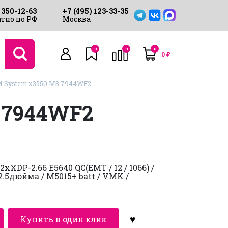
 350-12-63
+7 (495) 123-33-35
тно по РФ
Москва
0
0
0
0
₽
 System x3550 M3 7944WF2
 7944WF2
XDP-2.66 E5640 QC(EMT / 12 / 1066) /
 2.5дюйма / M5015+ batt / VMK /
Купить в один клик