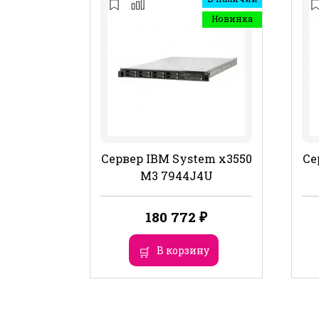
Новинка
Сервер IBM System x3550
Се
M3 7944J4U
180 772
₽
В корзину