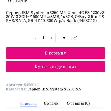
101 628
₽
Сервер IBM System x3250 M5, Xeon 4C E3-1230v3
80W 3.3GHz/1600MHz/8MB, 1x8GB, O/Bay 2.5in HS
SAS/SATA, SR H1110, 300W p/s, Rack (5458C4G)
Количество
товара
Сервер
IBM
System
В корзину
x3250
M5
5458C4G
Купить в один клик
Артикул:
5458C4G
Категория:
Сервер IBM System x3250 M5
Детали
Отзывы (0)
Описание