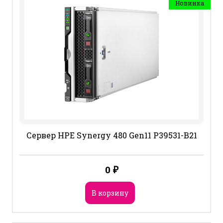
Новинка
Сервер HPE Synergy 480 Gen11 P39531-B21
0
₽
В корзину