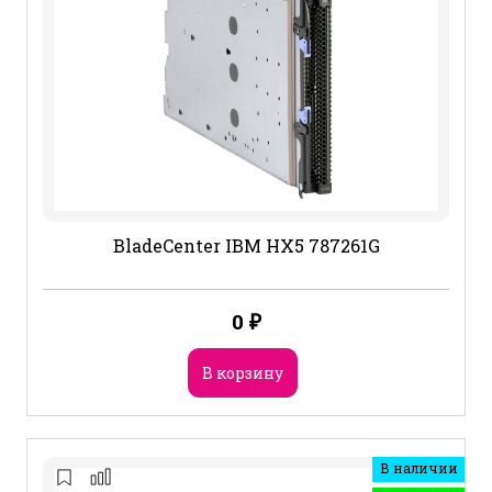
BladeCenter IBM HX5 787261G
0
₽
В корзину
В наличии