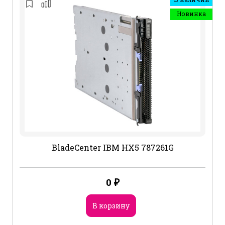
Новинка
BladeCenter IBM HX5 787261G
0
₽
В корзину