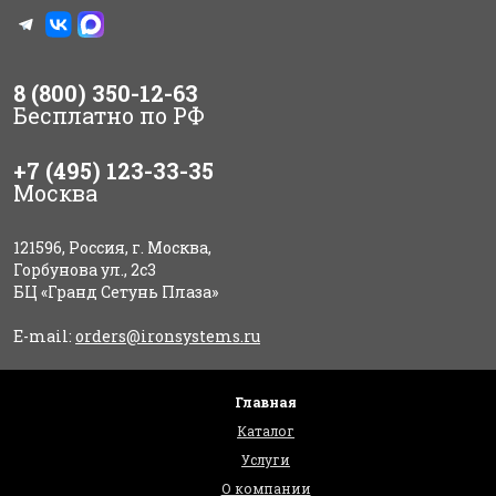
8 (800) 350-12-63
Бесплатно по РФ
+7 (495) 123-33-35
Москва
121596, Россия, г. Москва,
Горбунова ул., 2с3
БЦ «Гранд Сетунь Плаза»
E-mail:
orders@ironsystems.ru
Главная
Каталог
Услуги
О компании