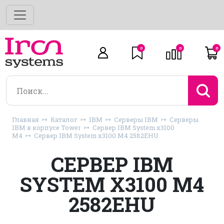
0
0
0
Главная
Каталог
IBM
Серверы IBM
Серверы
IBM в корпусе Tower
Сервер IBM System x3100
M4
Сервер IBM System x3100 M4 2582EHU
СЕРВЕР IBM
SYSTEM X3100 M4
2582EHU