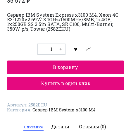
35 572
₽
Сервер IBM System Express x3100 M4, Xeon 4C
E3-1220v2 69W 3.1GHz/1600MHz/8MB, 1x4GB,
1x250GB SS 3.5in SATA, SR C100, Multi-Burner,
350W p/s, Tower (2582EHU)
Количество
товара
Сервер
IBM
System
В корзину
x3100
M4
2582EHU
Купить в один клик
Артикул:
2582EHU
Категория:
Сервер IBM System x3100 M4
Детали
Отзывы (0)
Описание