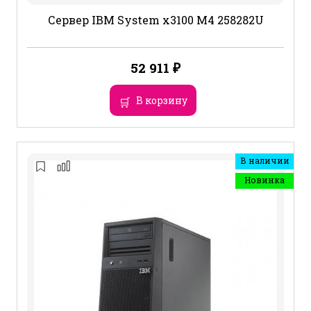
Сервер IBM System x3100 M4 258282U
52 911
₽
В корзину
В наличии
Новинка