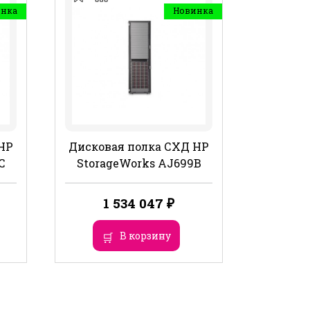
инка
Новинка
HP
Дисковая полка СХД HP
C
StorageWorks AJ699B
1 534 047
₽
В корзину