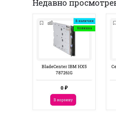
Недавно просмотре
В наличии
Новинка
BladeCenter IBM HX5
Се
787261G
0
₽
В корзину