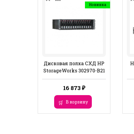
Новинка
Дисковая полка СХД HP
H
StorageWorks 302970-B21
16 873
₽
В корзину