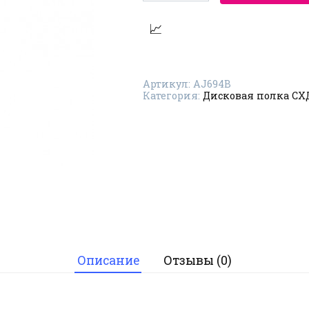
Дисковая
полка
СХД
HP
StorageWorks
AJ694B
Артикул:
AJ694B
Категория:
Дисковая полка СХ
Описание
Отзывы (0)