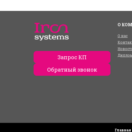
О КО
О нас
Контак
Новост
Диплом
Запрос КП
Обратный звонок
Главная