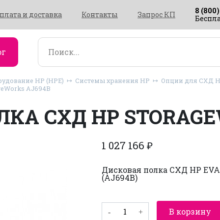
8 (800)
плата и доставка
Контакты
Запрос КП
Беспла
ог
рудование HP (HPE)
Системы хранения HP
Опции для СХД H
geWorks AJ694B
ЛКА СХД HP STORAGE
1 027 166
₽
Дисковая полка СХД HP EVA
(AJ694B)
Количество
В корзину
товара