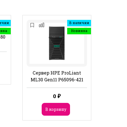
ичии
В наличии
инка
Новинка
480
Сервер HPE ProLiant
ML30 Gen11 P65096-421
0
₽
В корзину