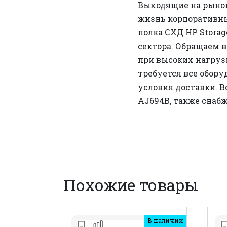
Выходящие на рынок
жизнь корпоративны
полка СХД HP Stora
сектора. Обращаем в
при высоких нагрузк
требуется все обору
условия доставки. В
AJ694B, также снаб
Похожие товары
В наличии