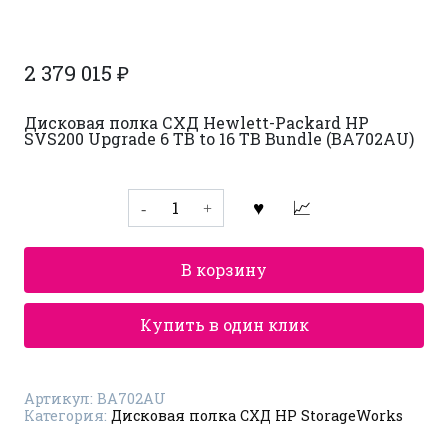
2 379 015
₽
Дисковая полка СХД Hewlett-Packard HP
SVS200 Upgrade 6 TB to 16 TB Bundle (BA702AU)
Количество
товара
Дисковая
полка
СХД
В корзину
HP
StorageWorks
BA702AU
Купить в один клик
Артикул:
BA702AU
Категория:
Дисковая полка СХД HP StorageWorks