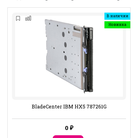
В наличии
Новинка
BladeCenter IBM HX5 787261G
0
₽