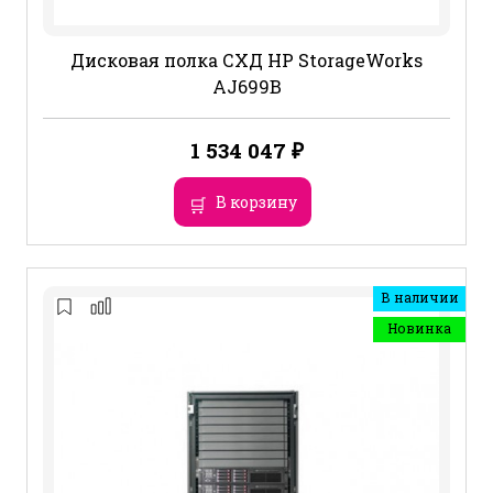
Дисковая полка СХД HP StorageWorks
AJ699B
1 534 047
₽
В корзину
В наличии
Новинка