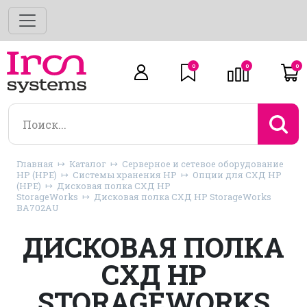
0
0
0
Главная
Каталог
Серверное и сетевое оборудование
HP (HPE)
Системы хранения HP
Опции для СХД HP
(HPE)
Дисковая полка СХД HP
StorageWorks
Дисковая полка СХД HP StorageWorks
BA702AU
ДИСКОВАЯ ПОЛКА
СХД HP
STORAGEWORKS