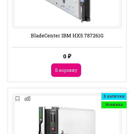
BladeCenter IBM HX5 787261G
0
₽
В корзину
В наличии
Новинка