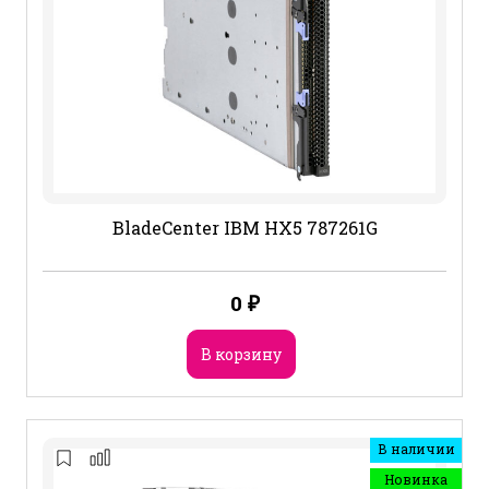
BladeCenter IBM HX5 787261G
0
₽
В корзину
В наличии
Новинка