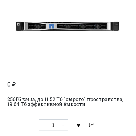
0
₽
256Гб кэша, до 11.52 Тб "сырого" пространства,
19.64 Тб эффективной ёмкости
Количество
товара
NetApp
SolidFire