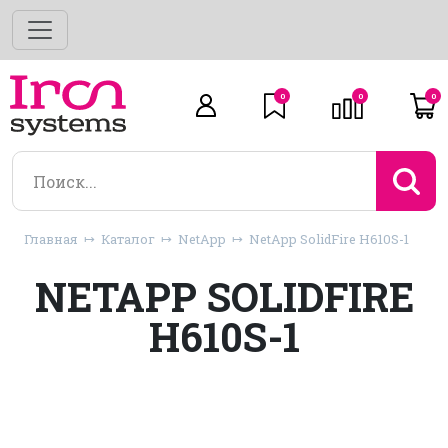
0
0
0
Главная
Каталог
NetApp
NetApp SolidFire H610S-1
NETAPP SOLIDFIRE
H610S-1