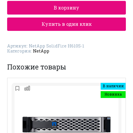
H610S-
В корзину
1
Купить в один клик
Артикул:
NetApp SolidFire H610S-1
Категория:
NetApp
Похожие товары
В наличии
Новинка