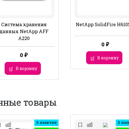
Система хранения
NetApp SolidFire H610
данных NetApp AFF
A220
0
₽
0
₽
В корзину
В корзину
нные товары
В наличии
В нал