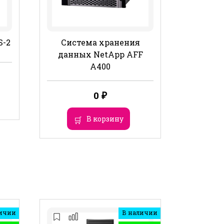
S-2
Система хранения
данных NetApp AFF
A400
0
₽
В корзину
ичии
В наличии