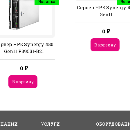
Новинка
Нов
Сервер HPE Synergy 
Gen11
0
₽
рвер HPE Synergy 480
В корзину
Gen11 P39531-B21
0
₽
В корзину
МПАНИИ
УСЛУГИ
ОБОРУДОВАН