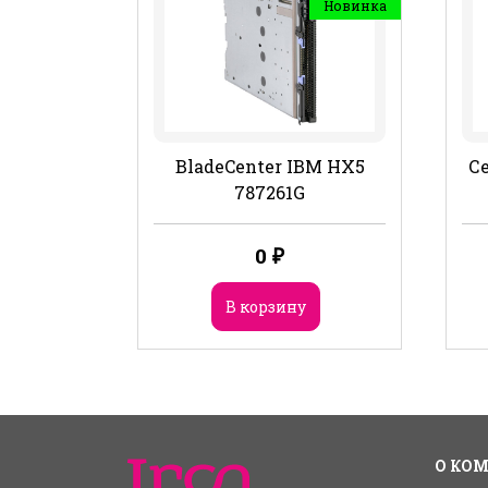
Новинка
BladeCenter IBM HX5
Се
787261G
0
₽
В корзину
О КО