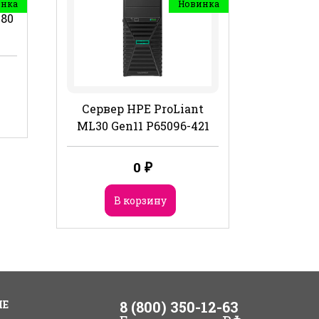
инка
Новинка
480
Сервер HPE ProLiant
ML30 Gen11 P65096-421
0
₽
В корзину
ИЕ
8 (800) 350-12-63