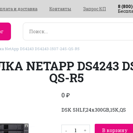
8 (800)
плата и доставка
Контакты
Запрос КП
Беспла
ог
а NetApp DS4243 DS4243-1507-24S-QS-R5
КА NETAPP DS4243 DS4
QS-R5
0
₽
DSK SHLF,24x300GB,15K,QS
Количество
В корзину
товара