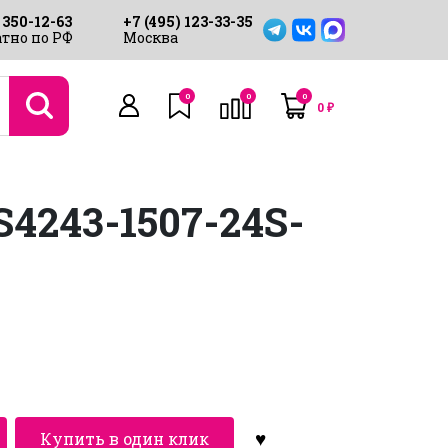
 350-12-63
+7 (495) 123-33-35
тно по РФ
Москва
0
0
0
0
₽
243-1507-24S-
Купить в один клик