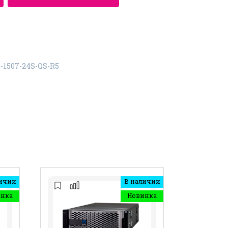
-1507-24S-QS-R5
ичии
В наличии
инка
Новинка