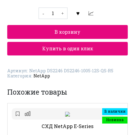
Количество
товара
Дисковая
полка
NetApp
В корзину
DS2246
DS2246-
1005-
12S-
Купить в один клик
QS-
R5
Артикул:
NetApp DS2246 DS2246-1005-12S-QS-R5
Категория:
NetApp
Похожие товары
В наличии
Новинка
СХД NetApp E-Series