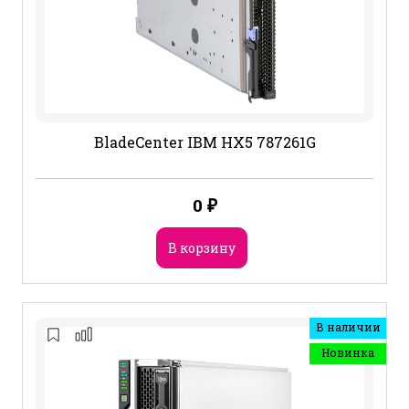
BladeCenter IBM HX5 787261G
0
₽
В корзину
В наличии
Новинка