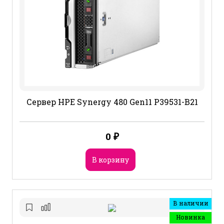
Сервер HPE Synergy 480 Gen11 P39531-B21
0
₽
В корзину
В наличии
Новинка