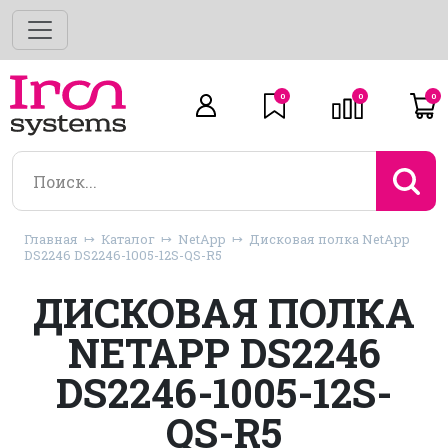
0
0
0
Главная
Каталог
NetApp
Дисковая полка NetApp
DS2246 DS2246-1005-12S-QS-R5
ДИСКОВАЯ ПОЛКА
NETAPP DS2246
DS2246-1005-12S-
QS-R5