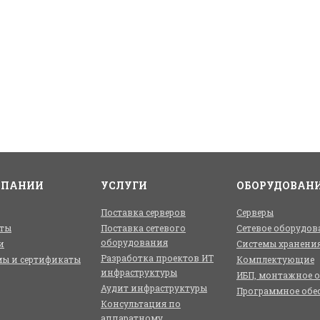
МПАНИИ
УСЛУГИ
ОБОРУДОВАН
Поставка серверов
Серверы
ты
Поставка сетевого
Сетевое оборудов
оборудования
и
Системы хранени
Разработка проектов ИТ
ы и сертификаты
Комплектующие
инфраструктуры
ИБП, монтажное 
Аудит инфраструктуры
Программное обе
Консультация по
аппаратному