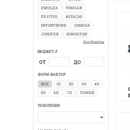
EMULEX
FINISAR
FUJITSU
HITACHI
INFORTREND
IOMEGA
JUNIPER
KINGSTON
Все бренды
БЮДЖЕТ, ₽
ОТ
ДО
ФОРМ-ФАКТОР
ВСЕ
1U
2U
3U
4U
5U
6U
7U
TOWER
ПОКОЛЕНИЕ