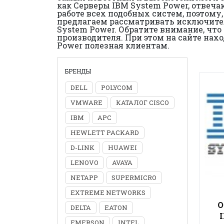
как Серверы IBM System Power, отвеч
работе всех подобных систем, поэтому
предлагаем рассматривать исключител
System Power. Обратите внимание, чт
производителя. При этом на сайте нах
Power полезная клиентам.
БРЕНДЫ
DELL
POLYCOM
VMWARE
КАТАЛОГ CISCO
IBM
APC
HEWLETT PACKARD
D-LINK
HUAWEI
LENOVO
AVAYA
NETAPP
SUPERMICRO
EXTREME NETWORKS
О
DELTA
EATON
EMERSON
INTEL